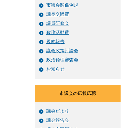
市議会関係例規
議長交際費
議員研修会
政務活動費
視察報告
議会政策討論会
政治倫理審査会
お知らせ
市議会の広報広聴
議会だより
議会報告会