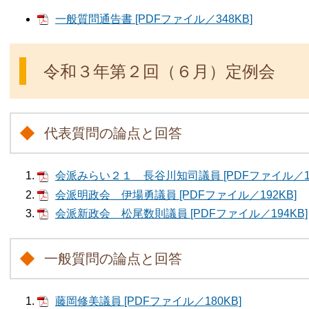
一般質問通告書 [PDFファイル／348KB]
令和３年第２回（６月）定例会
代表質問の論点と回答
会派みらい２１ 長谷川知司議員 [PDFファイル／11
会派明政会 伊場勇議員 [PDFファイル／192KB]
会派新政会 松尾数則議員 [PDFファイル／194KB]
一般質問の論点と回答
藤岡修美議員 [PDFファイル／180KB]