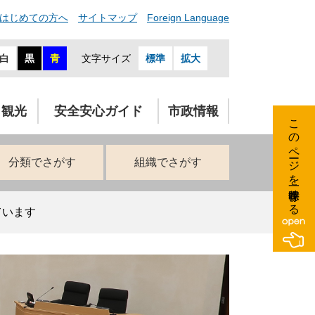
はじめての方へ
サイトマップ
Foreign Language
白
黒
青
文字サイズ
標準
拡大
・観光
安全安心ガイド
市政情報
このページを一時保存する
分類でさがす
組織でさがす
ています