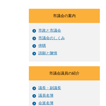
市議会の案内
市政と市議会
市議会のしくみ
傍聴
請願と陳情
市議会議員の紹介
議長・副議長
議員名簿
会派名簿