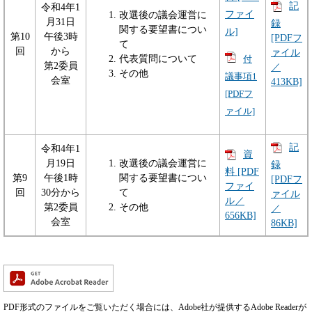
記
令和4年1
ファイ
改選後の議会運営に
月31日
録
関する要望書につい
ル]
第10
午後3時
[PDFフ
て
回
から
ァイル
代表質問について
付
第2委員
／
その他
議事項1
会室
413KB]
[PDFフ
ァイル]
記
令和4年1
資
月19日
改選後の議会運営に
録
料 [PDF
第9
午後1時
関する要望書につい
[PDFフ
ファイ
回
30分から
て
ァイル
ル／
第2委員
その他
／
656KB]
会室
86KB]
PDF形式のファイルをご覧いただく場合には、Adobe社が提供するAdobe Readerが