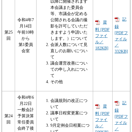
以降に開催されます
本会議また委員会
等、市議会が定める
記
令和4年7
公開される会議の撮
資
月14日
影を許可していただ
録
料 [PDF
第25
午前10時
きますよう申請いた
[PDFフ
ファイ
回
から
します。）について
ァイル
ル／
第1委員
会派人数について見
／
182KB]
会室
直しのお願いについ
332KB]
て
議会運営改善につい
ての申し入れについ
て
その他
令和4年6
会議規則の改正につ
記
月22日
資
いて
一般会計
録
議事日程変更案につ
料 [PDF
第24
予算決算
[PDFフ
いて
ファイ
回
常任委員
ァイル
9月定例会日程案につ
ル／
会終了後
／
いて