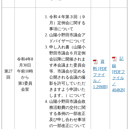
令和４年第３回（９
月）定例会に関する
事項について
山陽小野田市議会ア
ドバイザーについて
申し入れ書（山陽小
野田市議会６月定例
記
令和4年8
会以降に開催されま
資
月30日
す本会議また委員会
録
料 [PDF
第27
午前10時
等、市議会が定める
[PDFフ
ファイ
回
から
公開される会議の撮
ァイル
ル／
第1委員
影を許可していただ
／
1.29MB]
会室
きますよう申請いた
404KB]
します。）について
山陽小野田市議会政
務活動費の交付に関
する条例の一部改正
及び申し合わせ事項
の一部改正について