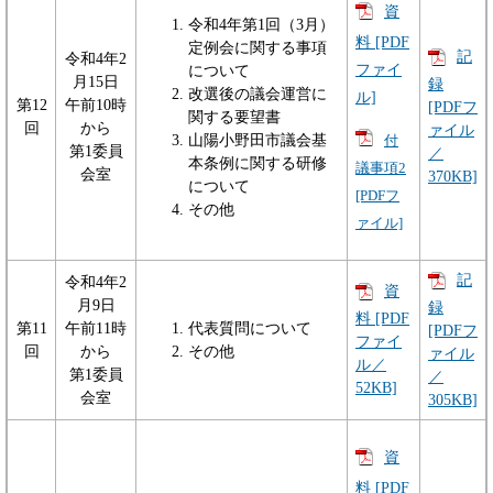
資
令和4年第1回（3月）
料 [PDF
定例会に関する事項
記
令和4年2
ファイ
について
月15日
録
改選後の議会運営に
ル]
第12
午前10時
[PDFフ
関する要望書
回
から
ァイル
山陽小野田市議会基
付
第1委員
／
本条例に関する研修
議事項2
会室
370KB]
について
[PDFフ
その他
ァイル]
記
令和4年2
資
月9日
録
料 [PDF
第11
午前11時
代表質問について
[PDFフ
ファイ
回
から
その他
ァイル
ル／
第1委員
／
52KB]
会室
305KB]
資
料 [PDF