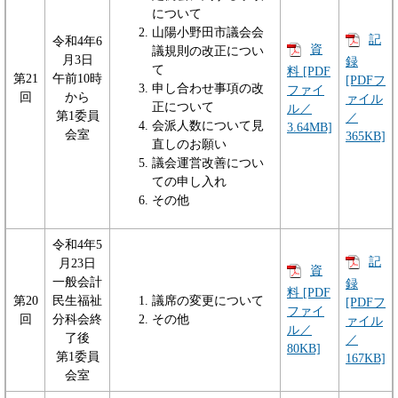
について
山陽小野田市議会会
記
令和4年6
資
議規則の改正につい
月3日
録
て
料 [PDF
第21
午前10時
[PDFフ
申し合わせ事項の改
ファイ
回
から
ァイル
正について
ル／
第1委員
／
会派人数について見
3.64MB]
会室
365KB]
直しのお願い
議会運営改善につい
ての申し入れ
その他
令和4年5
記
月23日
資
一般会計
録
料 [PDF
第20
民生福祉
議席の変更について
[PDFフ
ファイ
回
分科会終
その他
ァイル
ル／
了後
／
80KB]
第1委員
167KB]
会室