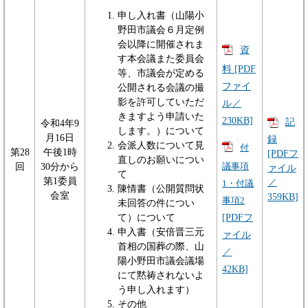
申し入れ書（山陽小
野田市議会６月定例
会以降に開催されま
資
す本会議また委員会
料 [PDF
等、市議会が定める
ファイ
公開される会議の撮
影を許可していただ
ル／
きますよう申請いた
230KB]
記
令和4年9
します。）について
月16日
録
会派人数について見
付
第28
午後1時
[PDFフ
直しのお願いについ
回
30分から
議事項
ァイル
て
第1委員
／
1・付議
陳情書（公開質問状
会室
359KB]
事項2
未回答の件につい
て）について
[PDFフ
申入書（安倍晋三元
ァイル
首相の国葬の際、山
／
陽小野田市議会議場
42KB]
にて黙祷されないよ
う申し入れます）
その他