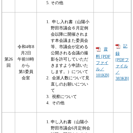
その他
申し入れ書（山陽小
野田市議会６月定例
会以降に開催されま
す本会議また委員会
記
令和4年8
等、市議会が定める
資
月2日
公開される会議の撮
録
料 [PDF
第26
午前10時
影を許可していただ
[PDFフ
ファイ
回
から
きますよう申請いた
ァイル
ル／
第1委員
します。）について
／
101KB]
会室
会派人数について見
383KB]
直しのお願いについ
て
視察について
その他
申し入れ書（山陽小
野田市議会6月定例会