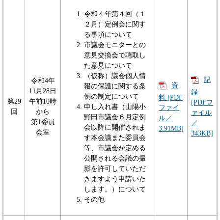
令和４年第４回（１
２月）定例会に関す
る事項について
市議会モニターとの
意見交換会で聴取し
た意見について
（仮称）議会個人情
記
令和4年
資
報の保護に関する条
11月28日
録
例の制定について
料 [PDF
第29
午前10時
[PDFフ
申し入れ書（山陽小
ファイ
回
から
ァイル
野田市議会６月定例
ル／
第1委員
／
会以降に開催されま
3.91MB]
会室
343KB]
す本会議また委員会
等、市議会が定める
公開される会議の撮
影を許可していただ
きますよう申請いた
します。）について
その他