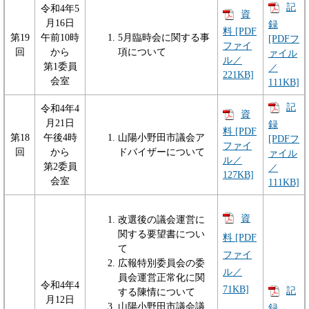
記
令和4年5
資
月16日
録
料 [PDF
第19
午前10時
5月臨時会に関する事
[PDFフ
ファイ
回
から
項について
ァイル
ル／
第1委員
／
221KB]
会室
111KB]
記
令和4年4
資
月21日
録
料 [PDF
第18
午後4時
山陽小野田市議会ア
[PDFフ
ファイ
回
から
ドバイザーについて
ァイル
ル／
第2委員
／
127KB]
会室
111KB]
資
改選後の議会運営に
関する要望書につい
料 [PDF
て
ファイ
広報特別委員会の委
ル／
員会運営正常化に関
令和4年4
71KB]
記
する陳情について
月12日
山陽小野田市議会議
録