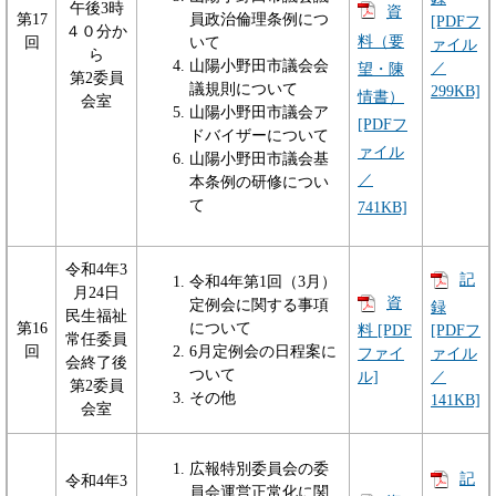
午後3時
資
第17
員政治倫理条例につ
[PDFフ
４０分か
料（要
回
いて
ァイル
ら
山陽小野田市議会会
／
望・陳
第2委員
議規則について
299KB]
情書）
会室
山陽小野田市議会ア
[PDFフ
ドバイザーについて
ァイル
山陽小野田市議会基
／
本条例の研修につい
て
741KB]
令和4年3
記
令和4年第1回（3月）
月24日
資
定例会に関する事項
録
民生福祉
第16
について
料 [PDF
[PDFフ
常任委員
回
6月定例会の日程案に
ファイ
ァイル
会終了後
ついて
ル]
／
第2委員
その他
141KB]
会室
広報特別委員会の委
記
令和4年3
員会運営正常化に関