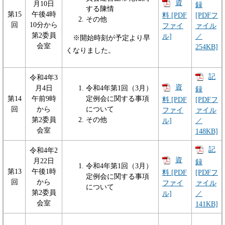
資
月10日
録
する陳情
第15
午後4時
料 [PDF
[PDFフ
その他
回
10分から
ファイ
ァイル
第2委員
ル]
／
※開始時刻が予定より早
会室
254KB]
くなりました。
記
令和4年3
資
月4日
令和4年第1回（3月）
録
第14
午前9時
定例会に関する事項
料 [PDF
[PDFフ
回
から
について
ファイ
ァイル
第2委員
その他
ル]
／
会室
148KB]
記
令和4年2
資
月22日
録
令和4年第1回（3月）
第13
午後1時
料 [PDF
[PDFフ
定例会に関する事項
回
から
ファイ
ァイル
について
第2委員
ル]
／
会室
141KB]