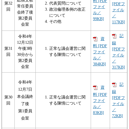
総務文教
料 [PDF
第32
代表質問について
[PDFフ
常任委員
ファイ
回
政治倫理条例の改正
ァイル
会終了後
ル／
について
／
第2委員
99KB]
その他
117KB]
会室
記
令和4年
資
12月12日
録
料 [PDF
第31
午後3時
正常な議会運営に関
[PDFフ
ファイ
回
30分から
する陳情について
ァイル
ル／
第2委員
／
384KB]
会室
317KB]
令和4年
記
資
12月7日
録
料 [PDF
本会議終
第30
正常な議会運営に関
[PDFフ
ファイ
回
する陳情について
ァイル
了後
ル／
／
第1委員
83KB]
72KB]
会室