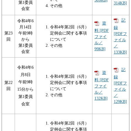
509KB]
第1委員
314KB]
その他
会室
記
令和4年6
資
月14日
令和4年第2回（6月）
録
料 [PDF
第23
午前9時
定例会に関する事項
[PDFフ
ファイ
回
から
について
ァイル
ル／
第1委員
その他
／
99KB]
会室
133KB]
令和4年6
記
資
月8日
令和4年第2回（6月）
録
料 [PDF
午前9時
第22
定例会に関する事項
[PDFフ
ファイ
回
について
ァイル
15分から
ル／
その他
／
第1委員
132KB]
129KB]
会室
令和4年第2回（6月）
定例会に関する事項