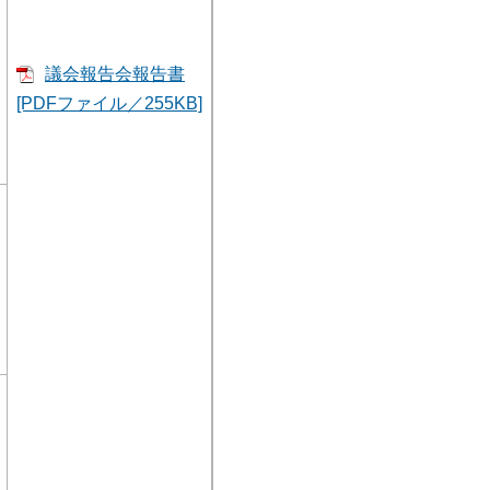
議会報告会報告書
[PDFファイル／255KB]