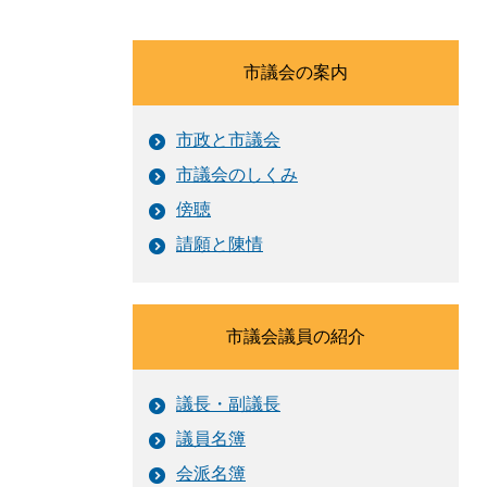
市議会の案内
市政と市議会
市議会のしくみ
傍聴
請願と陳情
市議会議員の紹介
議長・副議長
議員名簿
会派名簿