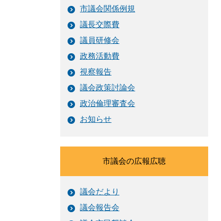
市議会関係例規
議長交際費
議員研修会
政務活動費
視察報告
議会政策討論会
政治倫理審査会
お知らせ
市議会の広報広聴
議会だより
議会報告会