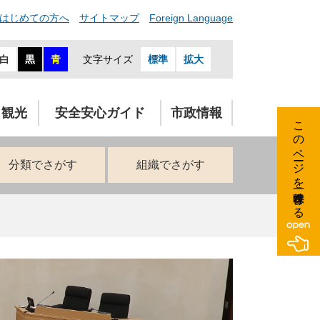
はじめての方へ
サイトマップ
Foreign Language
白
黒
青
文字サイズ
標準
拡大
・観光
安全安心ガイド
市政情報
このページを一時保存する
分類でさがす
組織でさがす