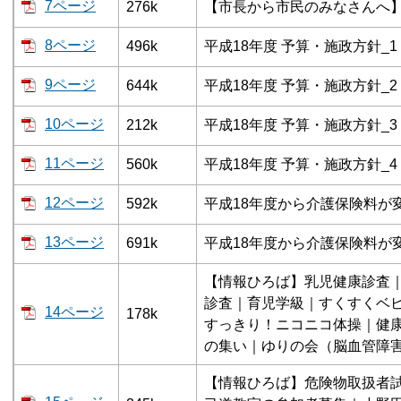
7ページ
276k
【市長から市民のみなさんへ
8ページ
496k
平成18年度 予算・施政方針_1
9ページ
644k
平成18年度 予算・施政方針_2
10ページ
212k
平成18年度 予算・施政方針_3
11ページ
560k
平成18年度 予算・施政方針_4
12ページ
592k
平成18年度から介護保険料が変
13ページ
691k
平成18年度から介護保険料が変
【情報ひろば】乳児健康診査｜
診査｜育児学級｜すくすくベ
14ページ
178k
すっきり！ニコニコ体操｜健
の集い｜ゆりの会（脳血管障
【情報ひろば】危険物取扱者