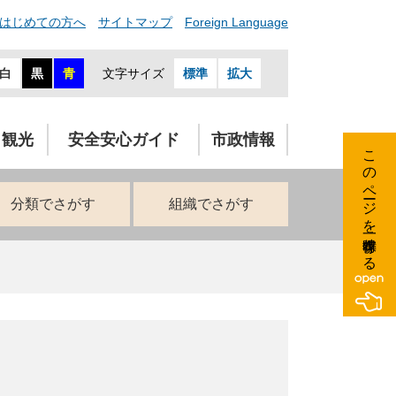
はじめての方へ
サイトマップ
Foreign Language
白
黒
青
文字サイズ
標準
拡大
・観光
安全安心ガイド
市政情報
このページを一時保存する
分類でさがす
組織でさがす