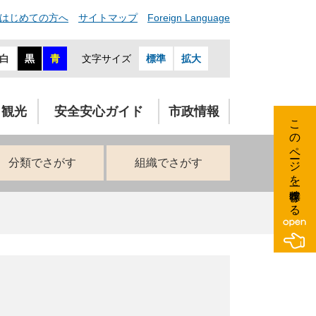
はじめての方へ
サイトマップ
Foreign Language
白
黒
青
文字サイズ
標準
拡大
・観光
安全安心ガイド
市政情報
このページを一時保存する
分類でさがす
組織でさがす