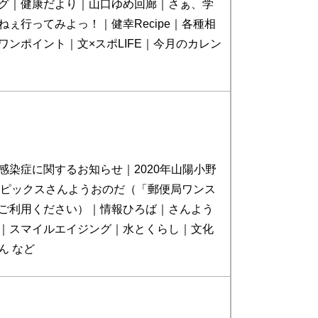
グ｜健康だより｜山口ゆめ回廊｜さぁ、学
ぇ行ってみよっ！｜健幸Recipe｜各種相
ワンポイント｜文×スポLIFE｜今月のカレン
感染症に関するお知らせ｜2020年山陽小野
｜トピックスさんようおのだ（「郵便局ワンス
ご利用ください）｜情報ひろば｜さんよう
｜スマイルエイジング｜水とくらし｜文化
ん など