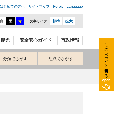
はじめての方へ
サイトマップ
Foreign Language
白
黒
青
文字サイズ
標準
拡大
・観光
安全安心ガイド
市政情報
このページを一時保存する
分類でさがす
組織でさがす