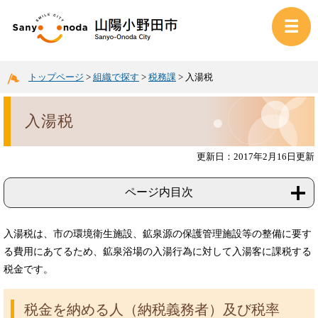
トップページ
>
組織で探す
>
税務課
>
入湯税
入湯税
更新日：2017年2月16日更新
ページ内目次
入湯税は、市の環境衛生施設、鉱泉源の保護管理施設等の整備に要す
る費用にあてるため、鉱泉浴場の入湯行為に対して入湯客に課税する
税金です。
税金を納める人（納税義務者）及び税率