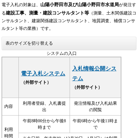
山陽小野田市及び山陽小野田市水道局
電子入札の対象は、
が発注す
建設工事、測量・建設コンサルタント等
る
（測量、土木関係建設コ
ンサルタント、建築関係建設コンサルタント、地質調査、補償コンサ
ルタント等の業務）です。
表のサイズを切り替える
システムの入口
入札情報公開シス
電子入札システム
テム
（外部サイト）
（外部サイト）
利用者登録、入札書提
発注情報及び入札結果
内容
出
の閲覧
午前8時00分から午後8
午前6時から午後11時ま
時まで
で
利用
時間