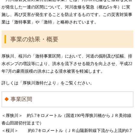
が発生した一連の区間について、河川改修を緊急（概ね5ヶ年）に実
施し、再び災害が発生することを防止するものです。この災害対策事
業は「激特事業」や「激特」と略称されています。
事業の効果・概要
厚狭川、桜川の「激特事業区間」において、河道の掘削及び拡幅、排
水ポンプの増設等により、洪水を流下させる能力を向上させ、平成22
年7月の豪雨規模の洪水による浸水被害を軽減します。
詳しくは「厚狭川激特だより」をご覧ください。
事業区間
＜厚狭川＞ 約5.7キロメートル（国道190号厚狭川橋からＪＲ美祢線
沓山田踏切付近まで）
＜桜川＞ 約0.7キロメートル（ＪＲ山陽新幹線下流から上流約0.7