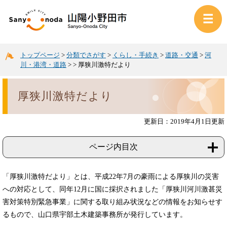
トップページ
>
分類でさがす
>
くらし・手続き
>
道路・交通
>
河
川・港湾・道路
>
>
厚狭川激特だより
厚狭川激特だより
更新日：2019年4月1日更新
ページ内目次
「厚狭川激特だより」とは、平成22年7月の豪雨による厚狭川の災害
への対応として、同年12月に国に採択されました「厚狭川河川激甚災
害対策特別緊急事業」に関する取り組み状況などの情報をお知らせす
るもので、山口県宇部土木建築事務所が発行しています。