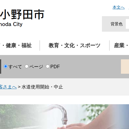
本文へ
背景色
て・健康・福祉
教育・文化・スポーツ
産業
すべて
ページ
PDF
客さまへ
>
水道使用開始・中止
局