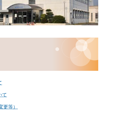
て
いて
変更等）