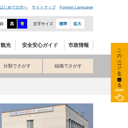
はじめての方へ
サイトマップ
Foreign Language
白
黒
青
文字サイズ
標準
拡大
・観光
安全安心ガイド
市政情報
このページを一時保存する
分類でさがす
組織でさがす