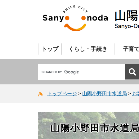
トップ
くらし・手続き
子育
トップページ
>
山陽小野田市水道局
>
お
山陽小野田市水道