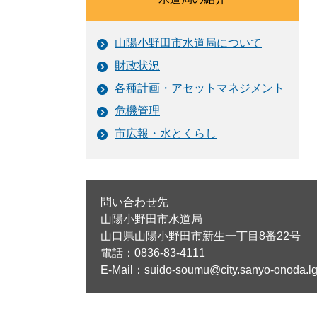
山陽小野田市水道局について
財政状況
各種計画・アセットマネジメント
危機管理
市広報・水とくらし
問い合わせ先
山陽小野田市水道局
山口県山陽小野田市新生一丁目8番22号
電話：0836-83-4111
E-Mail：
suido-soumu@city.sanyo-onoda.lg