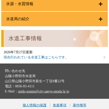
水源・水質情報
水道局の紹介
水道工事情報
2026年7月27日更新
現在行われている水道工事はこちらです。
問い合わせ先
山陽小野田市水道局
山口県山陽小野田市新生一丁目8番22号
電話：0836-83-4111
E-Mail：
suido-soumu@city.sanyo-onoda.lg.jp
個人情報の保護
免責事項
著作権等