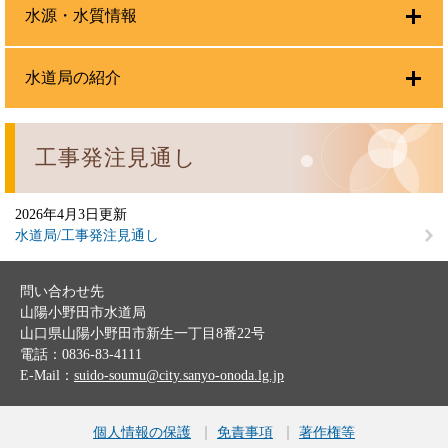
水源・水質情報
水道局の紹介
工事発注見通し
2026年4月3日更新
水道局/工事発注見通し
問い合わせ先
山陽小野田市水道局
山口県山陽小野田市新生一丁目8番22号
電話：0836-83-4111
E-Mail：
suido-soumu@city.sanyo-onoda.lg.jp
個人情報の保護
免責事項
著作権等