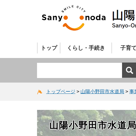
トップ
くらし・手続き
子育
トップページ
>
山陽小野田市水道局
>
事
山陽小野田市水道