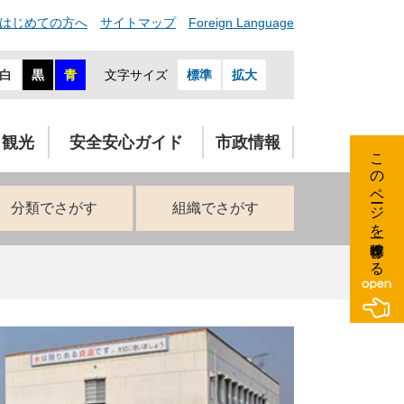
はじめての方へ
サイトマップ
Foreign Language
白
黒
青
文字サイズ
標準
拡大
・観光
安全安心ガイド
市政情報
このページを一時保存する
分類でさがす
組織でさがす