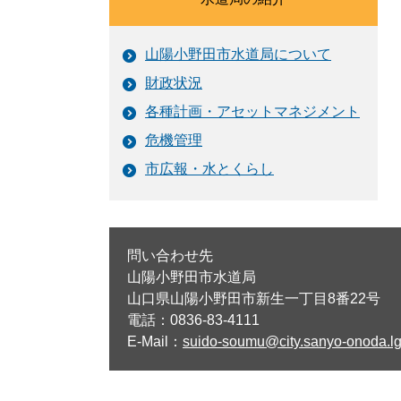
山陽小野田市水道局について
財政状況
各種計画・アセットマネジメント
危機管理
市広報・水とくらし
問い合わせ先
山陽小野田市水道局
山口県山陽小野田市新生一丁目8番22号
電話：0836-83-4111
E-Mail：
suido-soumu@city.sanyo-onoda.lg