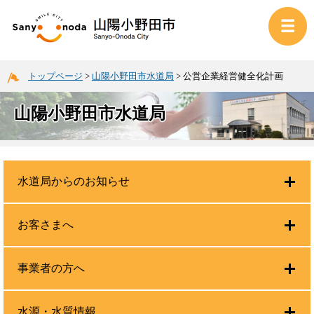
トップページ
>
山陽小野田市水道局
>
公営企業経営健全化計画
山陽小野田市水道局
水道局からのお知らせ
お客さまへ
事業者の方へ
水源・水質情報