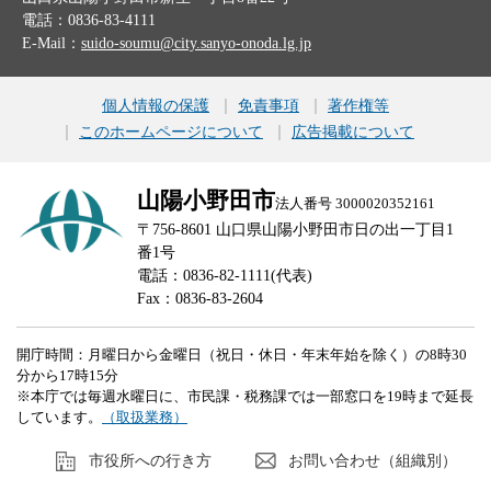
電話：0836-83-4111
E-Mail：
suido-soumu@city.sanyo-onoda.lg.jp
個人情報の保護
免責事項
著作権等
このホームページについて
広告掲載について
山陽小野田市
法人番号 3000020352161
〒756-8601 山口県山陽小野田市日の出一丁目1
番1号
電話：0836-82-1111(代表)
Fax：0836-83-2604
開庁時間：月曜日から金曜日（祝日・休日・年末年始を除く）の8時30
分から17時15分
※本庁では毎週水曜日に、市民課・税務課では一部窓口を19時まで延長
しています。
（取扱業務）
市役所への行き方
お問い合わせ（組織別）