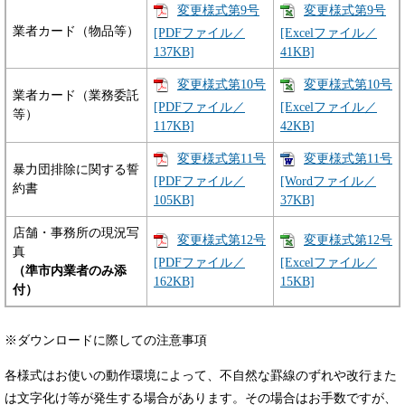
変更様式第9号
変更様式第9号
業者カード（物品等）
[PDFファイル／
[Excelファイル／
137KB]
41KB]
変更様式第10号
変更様式第10号
業者カード（業務委託
[PDFファイル／
[Excelファイル／
等）
117KB]
42KB]
変更様式第11号
変更様式第11号
暴力団排除に関する誓
[PDFファイル／
[Wordファイル／
約書
105KB]
37KB]
店舗・事務所の現況写
変更様式第12号
変更様式第12号
真
[PDFファイル／
[Excelファイル／
（準市内業者のみ添
162KB]
15KB]
付）
※ダウンロードに際しての注意事項
各様式はお使いの動作環境によって、不自然な罫線のずれや改行また
は文字化け等が発生する場合があります。その場合はお手数ですが、