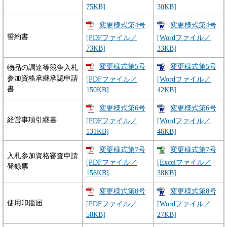
75KB]
30KB]
変更様式第4号
変更様式第4号
誓約書
[PDFファイル／
[Wordファイル／
73KB]
33KB]
変更様式第5号
変更様式第5号
物品の調達等競争入札
参加資格承継承認申請
[PDFファイル／
[Wordファイル／
書
150KB]
42KB]
変更様式第6号
変更様式第6号
経営事項引継書
[PDFファイル／
[Wordファイル／
131KB]
46KB]
変更様式第7号
変更様式第7号
入札参加資格審査申請
[PDFファイル／
[Excelファイル／
登録票
156KB]
38KB]
変更様式第8号
変更様式第8号
使用印鑑届
[PDFファイル／
[Wordファイル／
58KB]
27KB]