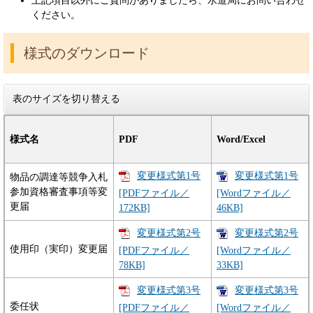
上記項目以外にご質問がありましたら、水道局にお問い合わせ
ください。
様式のダウンロード
表のサイズを切り替える
様式名
PDF
Word/Excel
変更様式第1号
変更様式第1号
物品の調達等競争入札
参加資格審査事項等変
[PDFファイル／
[Wordファイル／
更届
172KB]
46KB]
変更様式第2号
変更様式第2号
使用印（実印）変更届
[PDFファイル／
[Wordファイル／
78KB]
33KB]
変更様式第3号
変更様式第3号
委任状
[PDFファイル／
[Wordファイル／