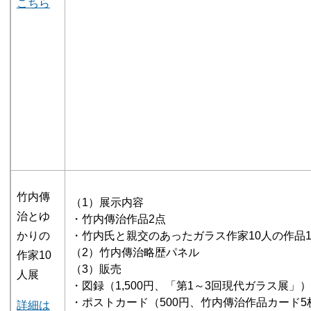
こちら
竹内傳
（1）展示内容
治とゆ
・竹内傳治作品2点
かりの
・竹内氏と親交のあったガラス作家10人の作品1
（2）竹内傳治略歴パネル
作家10
（3）販売
人展
・図録（1,500円、「第1～3回現代ガラス展」）
・ポストカード（500円、竹内傳治作品カード5
詳細は