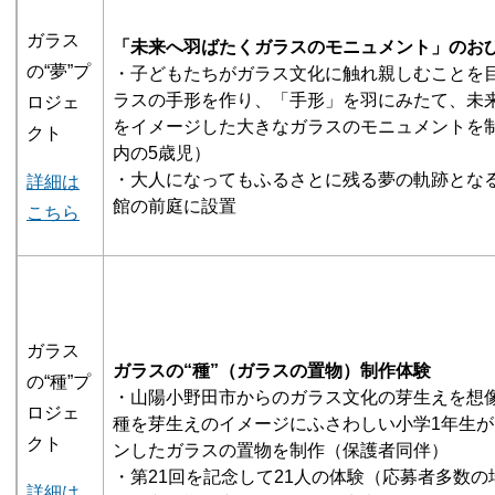
ガラス
「未来へ羽ばたくガラスのモニュメント」のお
の“夢”プ
・子どもたちがガラス文化に触れ親しむことを
ラスの手形を作り、「手形」を羽にみたて、未
ロジェ
をイメージした大きなガラスのモニュメントを制
クト
内の5歳児）
・大人になってもふるさとに残る夢の軌跡とな
詳細は
館の前庭に設置
こちら
ガラス
ガラスの“種”（ガラスの置物）制作体験
の“種”プ
・山陽小野田市からのガラス文化の芽生えを想
ロジェ
種を芽生えのイメージにふさわしい小学1年生
クト
ンしたガラスの置物を制作（保護者同伴）
・第21回を記念して21人の体験（応募者多数の
詳細は