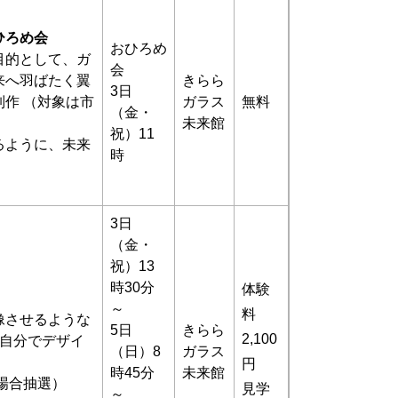
ひろめ会
おひろめ
目的として、ガ
会
来へ羽ばたく翼
きらら
3日
作 （対象は市
ガラス
無料
（金・
未来館
祝）11
るように、未来
時
3日
（金・
祝）13
時30分
体験
～
料
像させるような
5日
きらら
2,100
が自分でデザイ
（日）8
ガラス
円
時45分
未来館
場合抽選）
見学
～