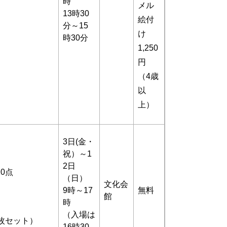
時
メル
13時30
絵付
分～15
け
時30分
1,250
円
（4歳
以
上）
3日(金・
祝）～1
2日
0点
（日）
文化会
9時～17
無料
館
時
（入場は
枚セット）
16時30