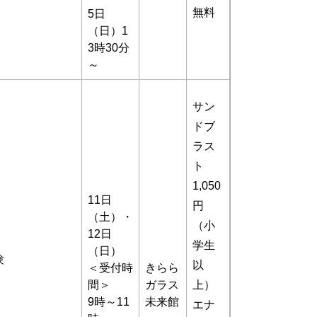
無料
5日
（日）1
3時30分
～
サン
ドブ
ラス
ト
1,050
11日
円
（土）・
（小
12日
学生
（日）
験
以
＜受付時
きらら
間＞
ガラス
上）
9時～11
未来館
エナ