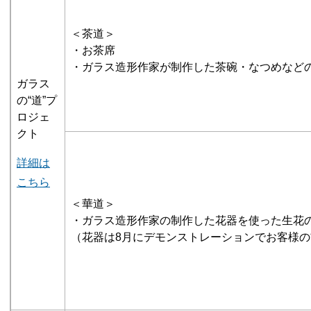
＜茶道＞
・お茶席
・ガラス造形作家が制作した茶碗・なつめなど
ガラス
の“道”プ
ロジェ
クト
詳細は
こちら
＜華道＞
・ガラス造形作家の制作した花器を使った生花
（花器は8月にデモンストレーションでお客様