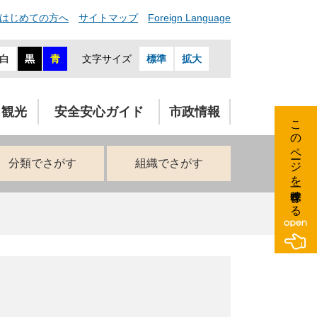
はじめての方へ
サイトマップ
Foreign Language
白
黒
青
文字サイズ
標準
拡大
・観光
安全安心ガイド
市政情報
このページを一時保存する
分類でさがす
組織でさがす