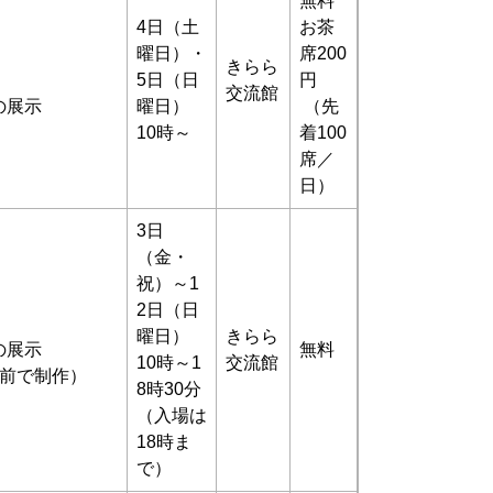
無料
4日（土
お茶
曜日）・
席200
きらら
5日（日
円
交流館
の展示
曜日）
（先
10時～
着100
席／
日）
3日
（金・
祝）～1
2日（日
曜日）
きらら
の展示
無料
10時～1
交流館
の前で制作）
8時30分
（入場は
18時ま
で）