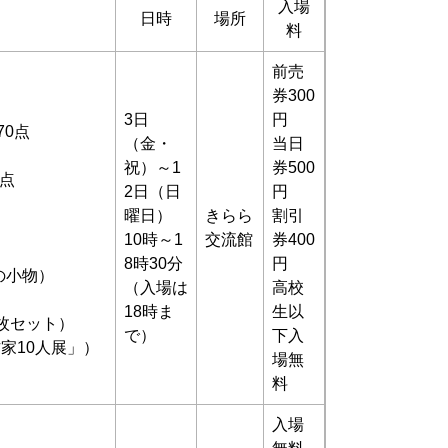
入場
日時
場所
料
前売
券300
3日
円
70点
（金・
当日
祝）～1
券500
点
2日（日
円
曜日）
きらら
割引
10時～1
交流館
券400
8時30分
円
の小物）
（入場は
高校
18時ま
生以
枚セット）
で）
下入
家10人展」）
場無
料
入場