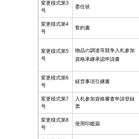
変更様式第3
委任状
号
変更様式第4
誓約書
号
物品の調達等競争入札参加
変更様式第5
号
資格承継承認申請書
変更様式第6
経営事項引継書
号
変更様式第7
入札参加資格審査申請登録
号
票
変更様式第8
使用印鑑届
号