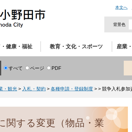
本文へ
背景色
て・健康・福祉
教育・文化・スポーツ
産業
すべて
ページ
PDF
業・観光
>
入札・契約
>
各種申請・登録制度
>
>
競争入札参加
に関する変更（物品・業