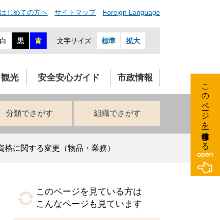
はじめての方へ
サイトマップ
Foreign Language
白
黒
青
文字サイズ
標準
拡大
・観光
安全安心ガイド
市政情報
このページを一時保存する
分類でさがす
組織でさがす
資格に関する変更（物品・業務）
このページを見ている方は
こんなページも見ています