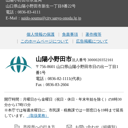
山陽小野田市水道局
山口県山陽小野田市新生一丁目8番22号
電話：0836-83-4111
E-Mail：
suido-soumu@city.sanyo-onoda.lg.jp
個人情報の保護
免責事項
著作権等
このホームページについて
広告掲載について
山陽小野田市
法人番号 3000020352161
〒756-8601 山口県山陽小野田市日の出一丁目1
番1号
電話：0836-82-1111(代表)
Fax：0836-83-2604
開庁時間：月曜日から金曜日（祝日・休日・年末年始を除く）の8時30
分から17時15分
※本庁では毎週水曜日に、市民課・税務課では一部窓口を19時まで延長
しています。
（取扱業務）
市役所への行き方
お問い合わせ（組織別）