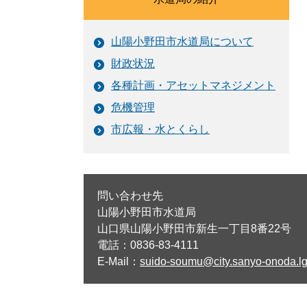
山陽小野田市水道局について
財政状況
各種計画・アセットマネジメント
危機管理
市広報・水とくらし
問い合わせ先
山陽小野田市水道局
山口県山陽小野田市新生一丁目8番22号
電話：0836-83-4111
E-Mail：
suido-soumu@city.sanyo-onoda.lg