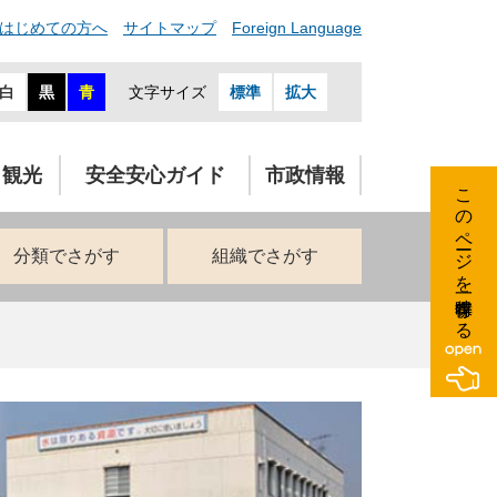
はじめての方へ
サイトマップ
Foreign Language
白
黒
青
文字サイズ
標準
拡大
・観光
安全安心ガイド
市政情報
このページを一時保存する
分類でさがす
組織でさがす