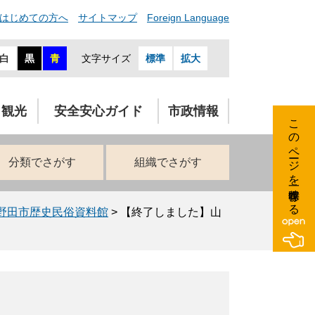
はじめての方へ
サイトマップ
Foreign Language
白
黒
青
文字サイズ
標準
拡大
・観光
安全安心ガイド
市政情報
このページを一時保存する
分類でさがす
組織でさがす
野田市歴史民俗資料館
>
【終了しました】山