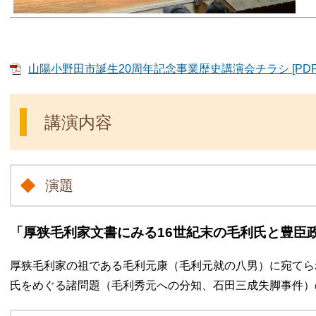
山陽小野田市誕生20周年記念事業歴史講演会チラシ [PDFフ
講演内容
演題
「厚狭毛利家文書にみる16世紀末の毛利氏と豊臣
厚狭毛利家の祖である毛利元康（毛利元就の八男）に宛てら
氏をめぐる諸問題（毛利秀元への分知、石田三成失脚事件）