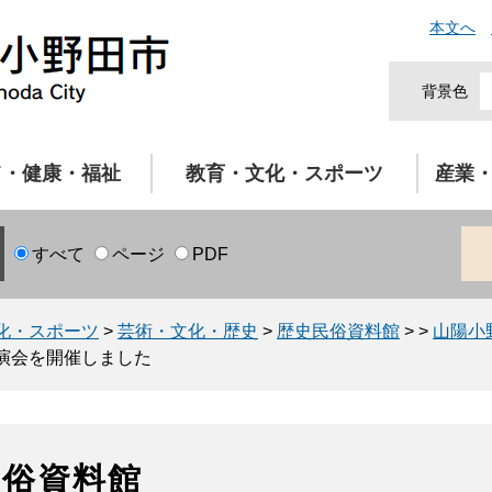
本文へ
背景色
て・健康・福祉
教育・文化・スポーツ
産業
すべて
ページ
PDF
化・スポーツ
>
芸術・文化・歴史
>
歴史民俗資料館
>
>
山陽小
演会を開催しました
民俗資料館