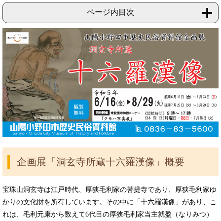
ページ内目次
企画展「洞玄寺所蔵十六羅漢像」概要
宝珠山洞玄寺は江戸時代、厚狭毛利家の菩提寺であり、厚狭毛利家ゆ
かりの文化財を所有しています。その中に「十六羅漢像」があり、こ
れは、毛利元康から数えて6代目の厚狭毛利家当主就盈（なりみつ）