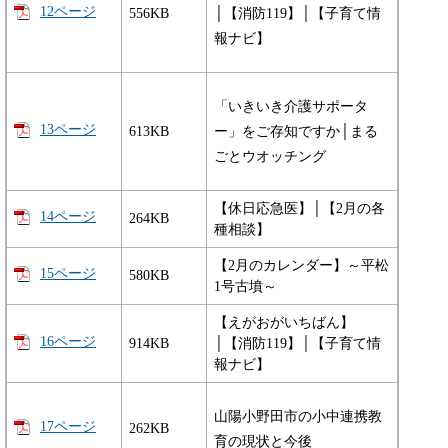
12ページ
556KB
│【消防119】│【子育て情
報ナビ】
「いきいき介護サポータ
13ページ
613KB
ー」をご存知ですか│まる
ごとウオッチング
【休日応急医】│【2月の各
14ページ
264KB
種相談】
【2月のカレンダー】～平松
15ページ
580KB
1号古墳～
【えがおがいちばん】
16ページ
914KB
│【消防119】│【子育て情
報ナビ】
山陽小野田市の小中連携教
17ページ
262KB
育の現状と今後