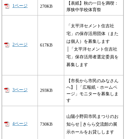
【表紙】秋の一日を満喫：
1ページ
270KB
厚狭中学校体育祭
「太平洋セメント住吉社
宅」の保存活用団体（また
は個人）を募集します
2ページ
617KB
│「太平洋セメント住吉社
宅」保存活用者選定委員を
募集します
【市長から市民のみなさん
へ】│「広報紙・ホームペ
3ページ
293KB
ージ」モニターを募集しま
す
山陽小野田市民まつりのお
4ページ
730KB
知らせ│きらら交流館の展
示ホールをお貸しします