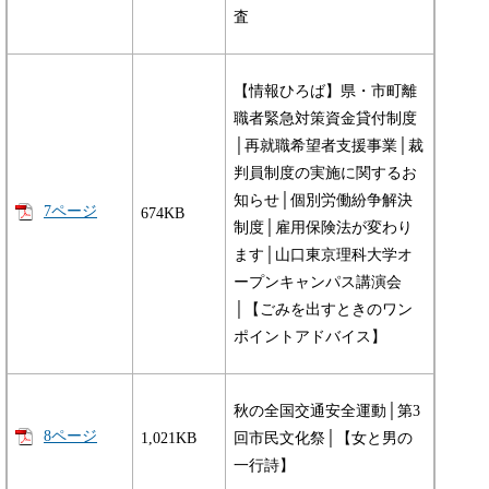
査
【情報ひろば】県・市町離
職者緊急対策資金貸付制度
│再就職希望者支援事業│裁
判員制度の実施に関するお
知らせ│個別労働紛争解決
7ページ
674KB
制度│雇用保険法が変わり
ます│山口東京理科大学オ
ープンキャンパス講演会
│【ごみを出すときのワン
ポイントアドバイス】
秋の全国交通安全運動│第3
8ページ
1,021KB
回市民文化祭│【女と男の
一行詩】