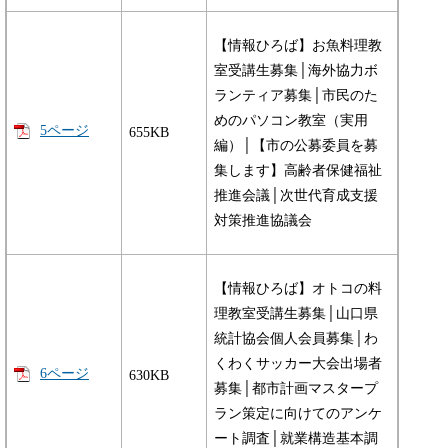
【情報ひろば】お魚料理教
室受講生募集│海外協力ボ
ランティア募集│市民のた
めのパソコン教室（実用
5ページ
655KB
編）│【市の公募委員を募
集します】高齢者保健福祉
推進会議│次世代育成支援
対策推進協議会
【情報ひろば】オトコの料
理教室受講生募集│山口県
統計協会個人会員募集│わ
くわくサッカー大会出場者
6ページ
630KB
募集│都市計画マスタープ
ラン策定に向けてのアンケ
ート調査│就業構造基本調