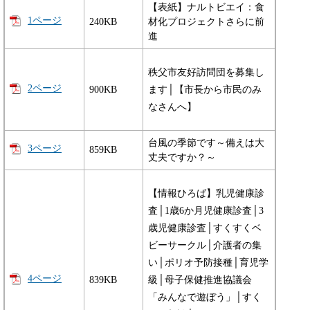
【表紙】ナルトビエイ：食
1ページ
240KB
材化プロジェクトさらに前
進
秩父市友好訪問団を募集し
2ページ
900KB
ます│【市長から市民のみ
なさんへ】
台風の季節です～備えは大
3ページ
859KB
丈夫ですか？～
【情報ひろば】乳児健康診
査│1歳6か月児健康診査│3
歳児健康診査│すくすくベ
ビーサークル│介護者の集
い│ポリオ予防接種│育児学
4ページ
839KB
級│母子保健推進協議会
「みんなで遊ぼう」│すく