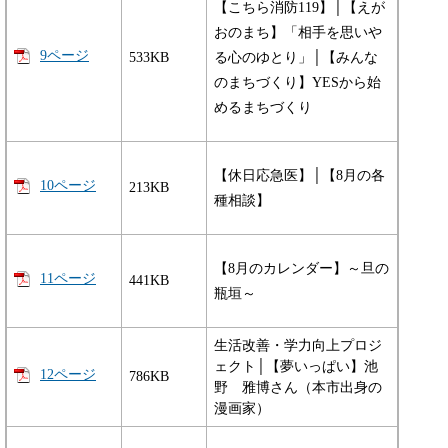
【こちら消防119】│【えが
おのまち】「相手を思いや
9ページ
533KB
る心のゆとり」│【みんな
のまちづくり】YESから始
めるまちづくり
【休日応急医】│【8月の各
10ページ
213KB
種相談】
【8月のカレンダー】～旦の
11ページ
441KB
瓶垣～
生活改善・学力向上プロジ
ェクト│【夢いっぱい】池
12ページ
786KB
野 雅博さん（本市出身の
漫画家）