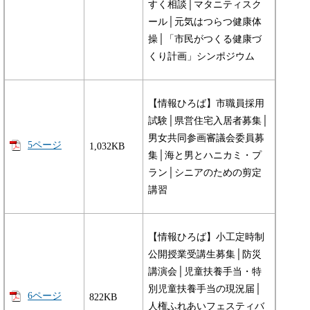
すく相談│マタニティスク
ール│元気はつらつ健康体
操│「市民がつくる健康づ
くり計画」シンポジウム
【情報ひろば】市職員採用
試験│県営住宅入居者募集│
男女共同参画審議会委員募
5ページ
1,032KB
集│海と男とハニカミ・プ
ラン│シニアのための剪定
講習
【情報ひろば】小工定時制
公開授業受講生募集│防災
講演会│児童扶養手当・特
別児童扶養手当の現況届│
6ページ
822KB
人権ふれあいフェスティバ