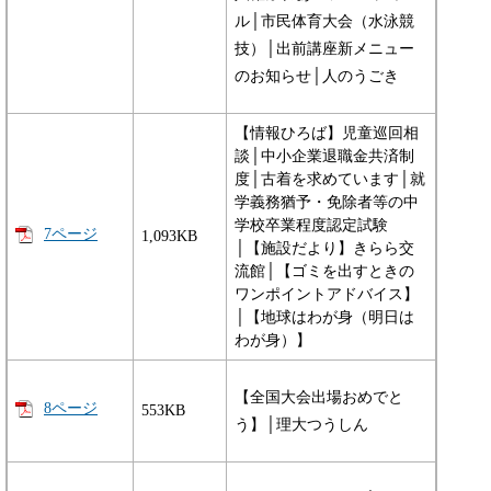
ル│市民体育大会（水泳競
技）│出前講座新メニュー
のお知らせ│人のうごき
【情報ひろば】児童巡回相
談│中小企業退職金共済制
度│古着を求めています│就
学義務猶予・免除者等の中
学校卒業程度認定試験
7ページ
1,093KB
│【施設だより】きらら交
流館│【ゴミを出すときの
ワンポイントアドバイス】
│【地球はわが身（明日は
わが身）】
【全国大会出場おめでと
8ページ
553KB
う】│理大つうしん