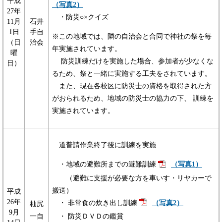
平成
（写真2）
27年
・防災○×クイズ
11月
石井
1日
手自
※この地域では、隣の自治会と合同で神社の祭を毎
（日
治会
年実施されています。
曜
防災訓練だけを実施した場合、参加者が少なくな
日）
るため、祭と一緒に実施する工夫をされています。
また、現在各校区に防災士の資格を取得された方
がおられるため、地域の防災士の協力の下、 訓練を
実施されています。
道普請作業終了後に訓練を実施
・地域の避難所までの避難訓練
（写真1）
（避難に支援が必要な方を車いす・リヤカーで
搬送）
平成
26年
・ 非常食の炊き出し訓練
（写真2）
杣尻
9月
一自
・ 防災ＤＶＤの鑑賞