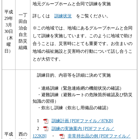
地元グループホームと合同で訓練を実施
平成
一丁
詳しくは
訓練状況
をご覧ください。
29年
田自
3月
治会
※この地域では、地域にあるグループホームと合同
30日
自主
して訓練を実施しています。このように地域で助け
（木
防災
合うことは、災害時にとても重要です。お住まいの
曜
組織
日）
地域の福祉施設と災害時の行動について話し合うこ
とが大切です。
訓練目的、内容等を詳細に決めて実施
・連絡訓練（緊急連絡網の機能状況の確認）
・避難訓練（避難ルートの危険箇所確認及び防災
知識の習得）
・炊出し訓練（炊出し用備品の確認）
1
訓練計画 [PDFファイル／87KB]
2
訓練の実施案内 [PDFファイル／
平成
西の
122KB]
・
非常持出品の例 [PDFファイル／