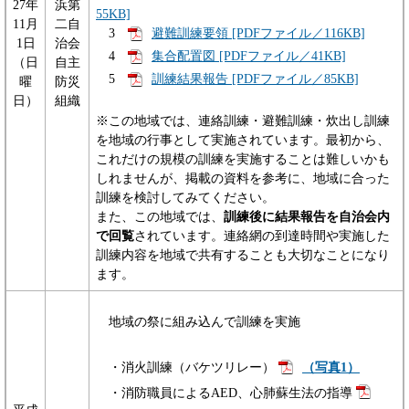
27年
浜第
55KB]
11月
二自
3
避難訓練要領 [PDFファイル／116KB]
1日
治会
4
集合配置図 [PDFファイル／41KB]
（日
自主
5
訓練結果報告 [PDFファイル／85KB]
曜
防災
日）
組織
※この地域では、連絡訓練・避難訓練・炊出し訓練
を地域の行事として実施されています。最初から、
これだけの規模の訓練を実施することは難しいかも
しれませんが、掲載の資料を参考に、地域に合った
訓練を検討してみてください。
また、この地域では、
訓練後に結果報告を自治会内
で回覧
されています。連絡網の到達時間や実施した
訓練内容を地域で共有することも大切なことになり
ます。
地域の祭に組み込んで訓練を実施
・消火訓練（バケツリレー）
（写真1）
・消防職員によるAED、心肺蘇生法の指導