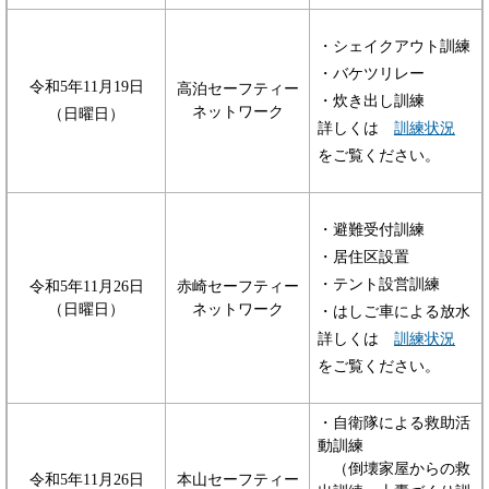
・シェイクアウト訓練
・バケツリレー
令和5年11月19日
高泊セーフティー
・炊き出し訓練
ネットワーク
（日曜日）
詳しくは
訓練状況
をご覧ください。
・避難受付訓練
・居住区設置
・テント設営訓練
令和5年11月26日
赤崎セーフティー
（日曜日）
ネットワーク
・はしご車による放水
詳しくは
訓練状況
をご覧ください。
・自衛隊による救助活
動訓練
（倒壊家屋からの救
令和5年11月26日
本山セーフティー