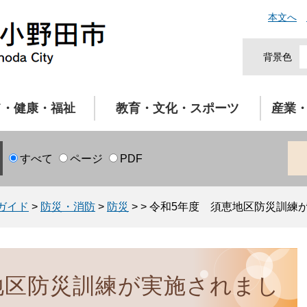
本文へ
背景色
て・健康・福祉
教育・文化・スポーツ
産業
すべて
ページ
PDF
ガイド
>
防災・消防
>
防災
>
>
令和5年度 須恵地区防災訓練
地区防災訓練が実施されまし