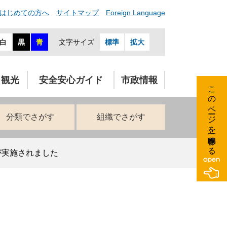
はじめての方へ
サイトマップ
Foreign Language
白
黒
青
文字サイズ
標準
拡大
・観光
安全安心ガイド
市政情報
このページを一時保存する
分類でさがす
組織でさがす
が実施されました