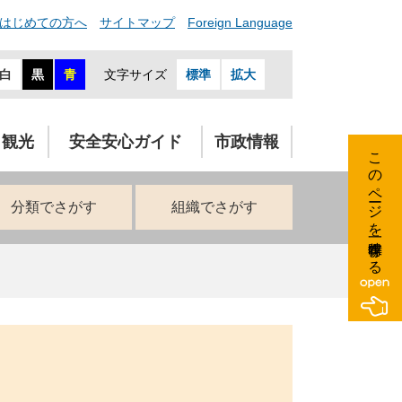
はじめての方へ
サイトマップ
Foreign Language
白
黒
青
文字サイズ
標準
拡大
・観光
安全安心ガイド
市政情報
このページを一時保存する
分類でさがす
組織でさがす