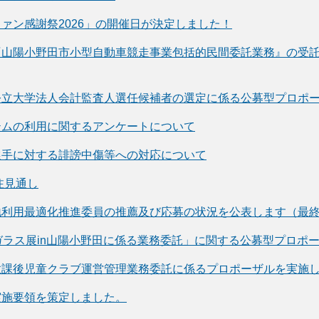
ァン感謝祭2026」の開催日が決定しました！
『山陽小野田市小型自動車競走事業包括的民間委託業務』の受
公立大学法人会計監査人選任候補者の選定に係る公募型プロポ
テムの利用に関するアンケートについて
選手に対する誹謗中傷等への対応について
注見通し
地利用最適化推進委員の推薦及び応募の状況を公表します（最
ガラス展in山陽小野田に係る業務委託」に関する公募型プロポ
放課後児童クラブ運営管理業務委託に係るプロポーザルを実施
実施要領を策定しました。