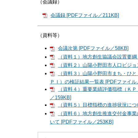
（会議録）
会議録 [PDFファイル／211KB]
（資料等）
会議次第 [PDFファイル／58KB]
（資料１）地方創生協議会設置要綱 [P
（資料２）山陽小野田市人口ビジョン及
（資料３）山陽小野田市まち・ひと
ＰＩ）の検証結果一覧表 [PDFファイル／2
（資料４）重要業績評価指標（ＫＰＩ
／159KB]
（資料５）目標指標の進捗状況について 
（資料６）地方創生推進交付金事業
いて [PDFファイル／253KB]