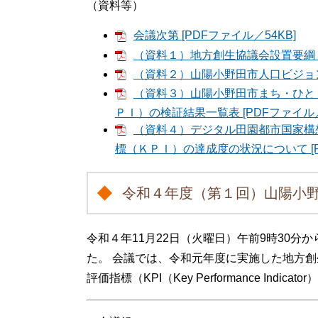
（資料等）
会議次第 [PDFファイル／54KB]
（資料１）地方創生協議会設置要綱 [P
（資料２）山陽小野田市人口ビジョン及
（資料３）山陽小野田市まち・ひと
ＰＩ）の検証結果一覧表 [PDFファイル／3
（資料４）デジタル田園都市国家構
標（ＫＰＩ）の達成度の状況について [PD
令和４年度（第１回）山陽小
令和４年11月22日（火曜日）午前9時30
た。 会議では、令和元年度に実施した地方
評価指標（KPI（Key Performance I