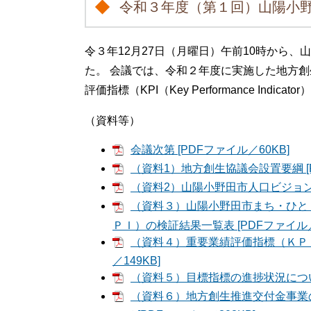
令和３年度（第１回）山陽小
令３年12月27日（月曜日）午前10時から
た。 会議では、令和２年度に実施した地方
評価指標（KPI（Key Performance I
（資料等）
会議次第 [PDFファイル／60KB]
（資料1）地方創生協議会設置要綱 [P
（資料2）山陽小野田市人口ビジョン及
（資料３）山陽小野田市まち・ひと
ＰＩ）の検証結果一覧表 [PDFファイル／2
（資料４）重要業績評価指標（ＫＰＩ
／149KB]
（資料５）目標指標の進捗状況について
（資料６）地方創生推進交付金事業