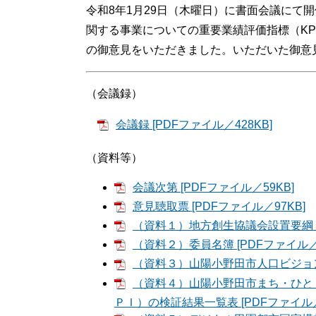
令和8年1月29日（木曜日）に書面会議にて
関する事業についての重要業績評価指標（KPI（Key
の御意見をいただきました。いただいた御意
（会議録）
会議録 [PDFファイル／428KB]
（資料等）
会議次第 [PDFファイル／59KB]
意見聴取票 [PDFファイル／97KB]
（資料１）地方創生協議会設置要綱 [P
（資料２）委員名簿 [PDFファイル／9
（資料３）山陽小野田市人口ビジョン及
（資料４）山陽小野田市まち・ひと
ＰＩ）の検証結果一覧表 [PDFファイル／3