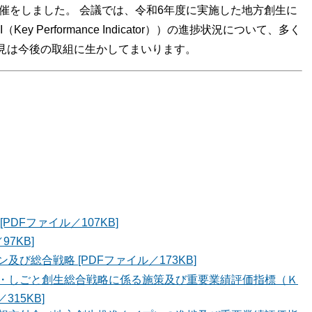
開催をしました。 会議では、令和6年度に実施した地方創生に
 Performance Indicator））の進捗状況について、多く
見は今後の取組に生かしてまいります。
DFファイル／107KB]
7KB]
び総合戦略 [PDFファイル／173KB]
・しごと創生総合戦略に係る施策及び重要業績評価指標（Ｋ
15KB]