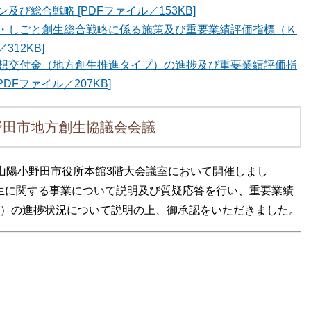
び総合戦略 [PDFファイル／153KB]
・しごと創生総合戦略に係る施策及び重要業績評価指標（Ｋ
12KB]
想交付金（地方創生推進タイプ）の進捗及び重要業績評価指
Fファイル／207KB]
野田市地方創生協議会会議
ら、山陽小野田市役所本館3階大会議室において開催しまし
創生に関する事業について説明及び質疑応答を行い、重要業績
ndicator））の進捗状況について説明の上、御承認をいただきました。