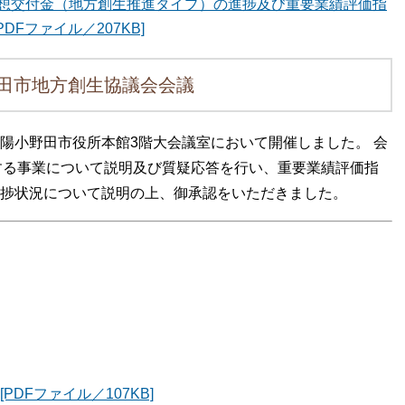
想交付金（地方創生推進タイプ）の進捗及び重要業績評価指
Fファイル／207KB]
田市地方創生協議会会議
山陽小野田市役所本館3階大会議室において開催しました。 会
する事業について説明及び質疑応答を行い、重要業績評価指
ator））の進捗状況について説明の上、御承認をいただきました。
DFファイル／107KB]