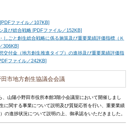
DFファイル／107KB]
び総合戦略 [PDFファイル／152KB]
・しごと創生総合戦略に係る施策及び重要業績評価指標（Ｋ
06KB]
想交付金（地方創生推進タイプ）の進捗及び重要業績評価指
Fファイル／242KB]
野田市地方創生協議会会議
分から、山陽小野田市役所本館3階小会議室において開催しまし
創生に関する事業について説明及び質疑応答を行い、重要業績
ndicator））の進捗状況について説明の上、御承認をいただきました。