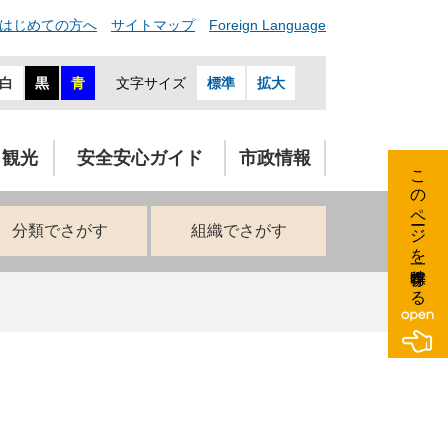
はじめての方へ
サイトマップ
Foreign Language
白
黒
青
文字サイズ
標準
拡大
・観光
安全安心ガイド
市政情報
このページを一時保存する
分類でさがす
組織でさがす