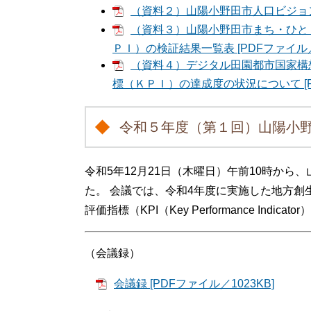
（資料２）山陽小野田市人口ビジョン及
（資料３）山陽小野田市まち・ひと
ＰＩ）の検証結果一覧表 [PDFファイル／3
（資料４）デジタル田園都市国家構
標（ＫＰＩ）の達成度の状況について [PD
令和５年度（第１回）山陽小
令和5年12月21日（木曜日）午前10時か
た。 会議では、令和4年度に実施した地方
評価指標（KPI（Key Performance I
（会議録）
会議録 [PDFファイル／1023KB]