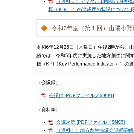
（資料５）デジタル田園都市国家構
標（ＫＰＩ）の達成度の状況について [PD
令和6年度（第１回）山陽小野
令和6年12月26日（木曜日）午後2時から、
議では、令和5年度に実施した地方創生に関
標（KPI（Key Performance Indic
（会議録）
会議録 [PDFファイル／699KB]
（資料等）
会議次第 [PDFファイル／56KB]
（資料１）地方創生協議会設置要綱 [P