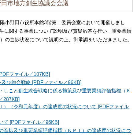
野田市地方創生協議会会議
、山陽小野田市役所本館3階第二委員会室において開催しまし
創生に関する事業について説明及び質疑応答を行い、重要業績
ndicator））の進捗状況について説明の上、御承認をいただきました。
DFファイル／107KB]
び総合戦略 [PDFファイル／96KB]
・しごと創生総合戦略に係る施策及び重要業績評価指標（Ｋ
87KB]
）（令和元年度）の達成度の状況について [PDFファイル
 [PDFファイル／96KB]
の進捗及び重要業績評価指標（ＫＰＩ）の達成度の状況につ