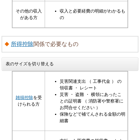
その他の収入
収入と必要経費の明細がわかるも
がある方
の
所得控除
関係で必要なもの
表のサイズを切り替える
災害関連支出 （ 工事代金 ） の
領収書 ・ レシート
災害 ・ 盗難 ・ 横領にあったこ
雑損控除
を受
との証明書 （ 消防署や警察署に
けられる方
お問合せください ）
保険などで補てんされる金額の明
細書