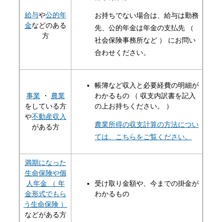
給与
や
公的年
お持ちでない場合は、給与は勤務
金
などのある
先、公的年金は年金の支払先 （
方
社会保険事務所など ） にお問い
合わせください。
帳簿など収入と必要経費の明細が
事業
・
農業
わかるもの （ 収支内訳書を記入
をしている方
の上お持ちください。 ）
や
不動産収入
農業所得の収支計算の方法につい
がある方
ては、こちらをご覧ください。
満期になった
生命保険や個
人年金 （ 年
受け取り金額や、今までの掛金が
金形式でもら
わかるもの
う生命保険 ）
などがある方