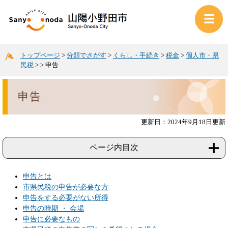
トップページ
>
分類でさがす
>
くらし・手続き
>
税金
>
個人市・県
民税
>
>
申告
申告
更新日：2024年9月18日更新
ページ内目次
申告とは
市県民税の申告が必要な方
申告をする必要がない所得
申告の時期 ・ 会場
申告に必要なもの