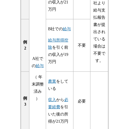
の収入が21
社より
万円
給与支
払報告
書が提
B社での
給与
出され
ている
給与所得控
例
不要
場合は
除
を引く前
2
不要で
の収入が19
A社で
す。
万円
の
給与
（ 年
農業
をして
末調整
いる
済み
例
）
収入
から
必
必要
3
要経費
を引
いた後の所
得が21万円