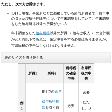
ただし、次の方は除きます。
1月1日現在、事業所などに勤務している給与所得者で、前年中
の収入及び所得控除等について年末調整をしていて、年末調整
をした給与所得以外の所得がない方。
年末調整をした
給与所得
以外の所得 （ 給与は収入 ） の合計額
が20万円以下であれば、確定申告をする必要はありませんが、
市県民税の申告はしなければなりません。
表のサイズを切り替える
所得税
市県民
所得1
所得2
の確定
税の申
申告
告
B社での
給与
必要
給与所得控
ただ
例
必要
除
を引く前
1
し、B