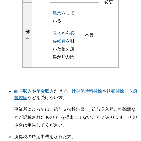
必要
農業
をして
いる
例
収入
から
必
不要
4
要経費
を引
いた後の所
得が10万円
給与収入
や
年金収入
だけで、
社会保険料控除
や
扶養控除
、
医療
費控除
などを受けない方。
事業所によっては、給与支払報告書 （ 給与収入額、控除額な
どが記載されたもの ） を提出してないこと があります。その
場合は申告してください。
所得税の確定申告をされた方。