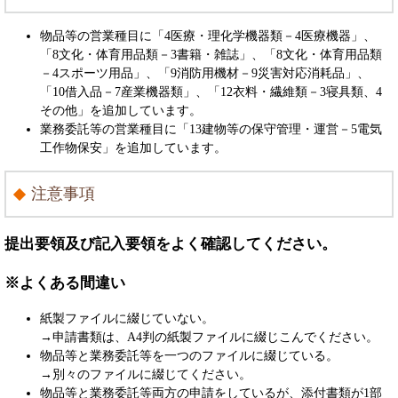
物品等の営業種目に「4医療・理化学機器類－4医療機器」、
「8文化・体育用品類
－
3書籍・雑誌」、「8文化・体育用品類
－4スポーツ用品」、「9消防用機材－9災害対応消耗品」、
「10借入品－7産業機器類」、「12衣料・繊維類－3寝具類、4
その他」を追加しています。
業務委託等の営業種目に「13建物等の保守管理・運営－5電気
工作物保安」を追加しています。
注意事項
提出要領及び記入要領をよく確認してください。
※よくある間違い
紙製ファイルに綴じていない。
→申請書類は、A4判の紙製ファイルに綴じこんでください。
物品等と業務委託等を一つのファイルに綴じている。
→別々のファイルに綴じてください。
物品等と業務委託等両方の申請をしているが、添付書類が1部