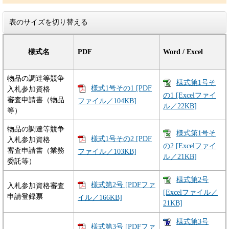
表のサイズを切り替える
様式名
PDF
Word / Excel
物品の調達等競争
様式第1号そ
様式1号その1 [PDF
入札参加資格
の1 [Excelファイ
審査申請書（物品
ファイル／104KB]
ル／22KB]
等）
物品の調達等競争
様式第1号そ
様式1号その2 [PDF
入札参加資格
の2 [Excelファイ
審査申請書（業務
ファイル／103KB]
ル／21KB]
委託等）
様式第2号
様式第2号 [PDFファ
入札参加資格審査
[Excelファイル／
申請登録票
イル／166KB]
21KB]
様式第3号
様式第3号 [PDFファ