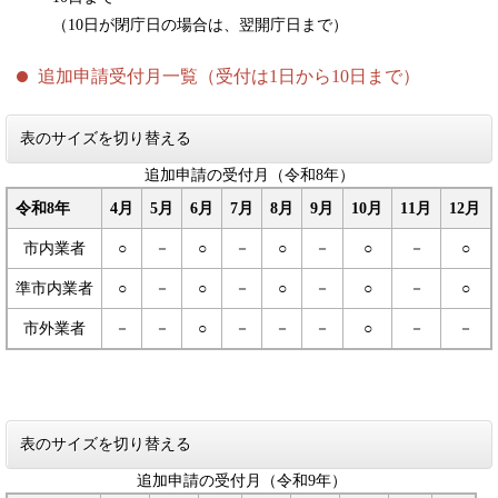
（10日が閉庁日の場合は、翌開庁日まで）
追加申請受付月一覧（受付は1日から10日まで）
表のサイズを切り替える
追加申請の受付月（令和8年）
令和8年
4月
5月
6月
7月
8月
9月
10月
11月
12月
市内業者
○
－
○
－
○
－
○
－
○
準市内業者
○
－
○
－
○
－
○
－
○
市外業者
－
－
○
－
－
－
○
－
－
表のサイズを切り替える
追加申請の受付月（令和9年）