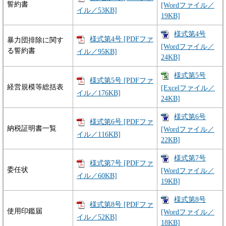
誓約書
[Wordファイル／
イル／53KB]
19KB]
様式第4号
様式第4号 [PDFファ
暴力団排除に関す
[Wordファイル／
る誓約書
イル／95KB]
24KB]
様式第5号
様式第5号 [PDFファ
経営規模等総括表
[Excelファイル／
イル／176KB]
24KB]
様式第6号
様式第6号 [PDFファ
納税証明書一覧
[Wordファイル／
イル／116KB]
22KB]
様式第7号
様式第7号 [PDFファ
委任状
[Wordファイル／
イル／60KB]
19KB]
様式第8号
様式第8号 [PDFファ
使用印鑑届
[Wordファイル／
イル／52KB]
18KB]