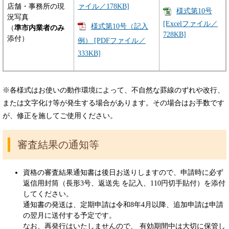
ァイル／178KB]
店舗・事務所の現
様式第10号​
況写真
[Excelファイル／
様式第10号（記入
（
準市内業者のみ
728KB]
添付）
例） [PDFファイル／
333KB]
※各様式はお使いの動作環境によって、不自然な罫線のずれや改行、
または文字化け等が発生する場合があります。その場合はお手数です
が、修正を施してご使用ください。
審査結果の通知等
資格の審査結果通知書は後日お送りしますので、申請時に必ず
返信用封筒（長形3号、返送先 を記入、110円切手貼付）を添付
してください。
通知書の発送は、定期申請は令和8年4月以降、追加申請は申請
の翌月に送付する予定です。
なお、再発行はいたしませんので、 有効期間中は大切に保管し