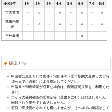
令和9年
1月
2月
3月
4月
5月
6月
7月
8月
市内業者
－
○
－
○
－
○
－
○
準市内業
－
○
－
○
－
○
－
○
者
市外業者
－
－
－
－
－
○
－
－
提出方法
申請書は原則として郵便・宅配便等（受付期間の最終日の17時
15分までに必着）により提出してください。
申請書の到達確認が必要な場合は、配達証明扱等をご利用くだ
さい。
市からの受付確認の受領証等（葉書を含む）は発送しません。
同封された場合でも返送しません。
窓口で直接提出されても構いませんが、その場での確認はして