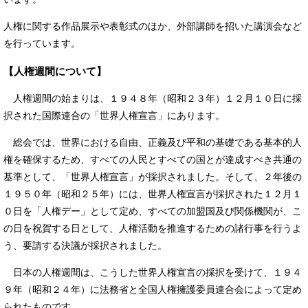
人権に関する作品展示や表彰式のほか、外部講師を招いた講演会など
を行っています。
【人権週間について】
人権週間の始まりは、１９４８年（昭和２３年）１２月１０日に採
択された国際連合の「世界人権宣言」にあります。
総会では、世界における自由、正義及び平和の基礎である基本的人
権を確保するため、すべての人民とすべての国とが達成すべき共通の
基準として、「世界人権宣言」が採択されました。そして、２年後の
１９５０年（昭和２５年）には、世界人権宣言が採択された１２月１
０日を「人権デー」として定め、すべての加盟国及び関係機関が、こ
の日を祝賀する日として、人権活動を推進するための諸行事を行うよ
う、要請する決議が採択されました。
日本の人権週間は、こうした世界人権宣言の採択を受けて、１９４
９年（昭和２４年）に法務省と全国人権擁護委員連合会によって定め
られたものです。