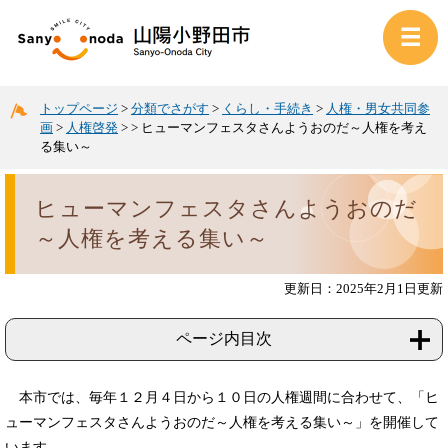
トップページ
>
分類でさがす
>
くらし・手続き
>
人権・男女共同参
画
>
人権啓発
>
>
ヒューマンフェスタさんようおのだ～人権を考え
る集い～
ヒューマンフェスタさんようおのだ
～人権を考える集い～
更新日：2025年2月1日更新
ページ内目次
本市では、毎年１２月４日から１０日の人権週間に合わせて、「ヒ
ューマンフェスタさんようおのだ～人権を考える集い～」を開催して
います。