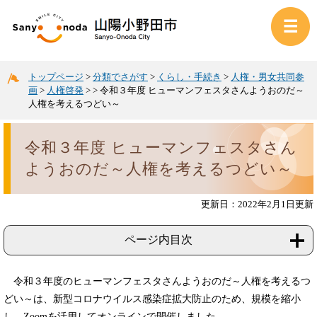
トップページ
>
分類でさがす
>
くらし・手続き
>
人権・男女共同参
画
>
人権啓発
>
>
令和３年度 ヒューマンフェスタさんようおのだ～
人権を考えるつどい～
令和３年度 ヒューマンフェスタさん
ようおのだ～人権を考えるつどい～
更新日：2022年2月1日更新
ページ内目次
令和３年度のヒューマンフェスタさんようおのだ～人権を考えるつ
どい～は、新型コロナウイルス感染症拡大防止のため、規模を縮小
し、Zoomを活用してオンラインで開催しました。