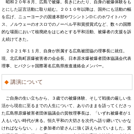
昭和２０年８月、広島で被爆。長きにわたり、自身の被爆体験をも
とにした証言活動に取り組む。２０１０年以降は、国外にも活動の幅
を広げ、ニューヨークの国連本部やワシントンD.C.のホワイトハウ
ス、ノルウェーのオスロでのノーベル平和賞授賞式など、数々の国際
的な場面において核廃絶をはじめとする平和活動、被爆者の支援を訴
え続けてきた。
２０２１年１１月、自身が所属する広島被団協の理事長に就任。
現、北広島町原爆被害者の会会長、日本原水爆被爆者団体協議会代表
理事、ヒバクシャ国際署名広島県推進連絡会メンバー。
講演について
ご自身の生い立ちから、３歳での被爆体験、そして戦後の厳しい生
活から現在に至るまでの人生について、ありのままを語ってくださっ
た広島県原爆被害者団体協議会の箕牧理事長は、「いずれ被爆者が１
人もいない時代が来る。恒久平和の大切さを次代へ語り継いでいかな
ければならない。」と参加者の皆さんに強く訴えられていました。箕