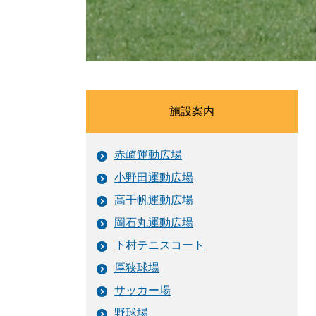
施設案内
赤崎運動広場
小野田運動広場
高千帆運動広場
岡石丸運動広場
下村テニスコート
厚狭球場
サッカー場
野球場