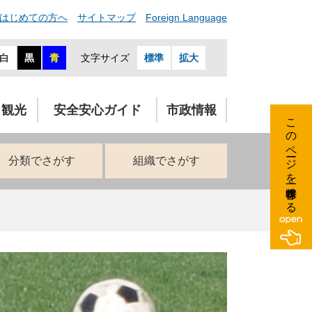
はじめての方へ
サイトマップ
Foreign Language
白
黒
青
文字サイズ
標準
拡大
・観光
安全安心ガイド
市政情報
このページを一時保存する
分類でさがす
組織でさがす