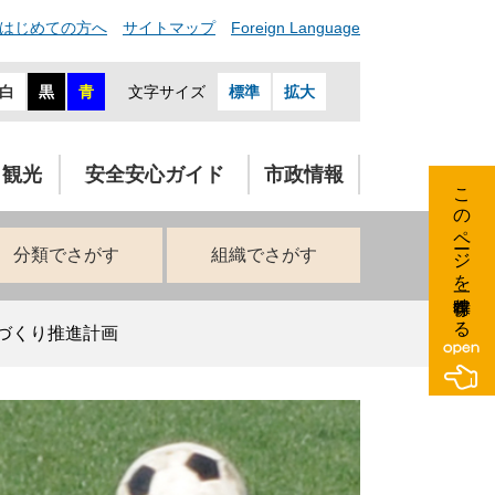
はじめての方へ
サイトマップ
Foreign Language
白
黒
青
文字サイズ
標準
拡大
・観光
安全安心ガイド
市政情報
このページを一時保存する
分類でさがす
組織でさがす
づくり推進計画