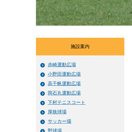
施設案内
赤崎運動広場
小野田運動広場
高千帆運動広場
岡石丸運動広場
下村テニスコート
厚狭球場
サッカー場
野球場