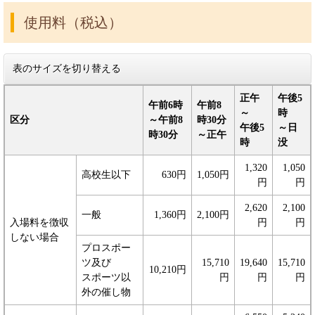
使用料（税込）
表のサイズを切り替える
正午
午後5
午前6時
午前8
～
時
区分
～午前8
時30分
午後5
～日
時30分
～正午
時
没
1,320
1,050
高校生以下
630円
1,050円
円
円
2,620
2,100
一般
1,360円
2,100円
入場料を徴収
円
円
しない場合
プロスポー
ツ及び
15,710
19,640
15,710
10,210円
スポーツ以
円
円
円
外の催し物