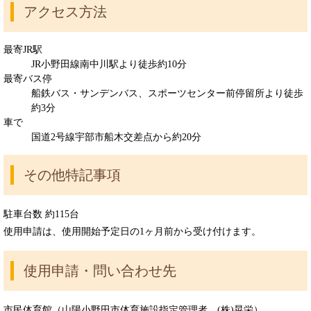
アクセス方法
最寄JR駅
JR小野田線南中川駅より徒歩約10分
最寄バス停
船鉄バス・サンデンバス、スポーツセンター前停留所より徒歩
約3分
車で
国道2号線宇部市船木交差点から約20分
その他特記事項
駐車台数 約115台
使用申請は、使用開始予定日の1ヶ月前から受け付けます。
使用申請・問い合わせ先
市民体育館（山陽小野田市体育施設指定管理者 (株)晃栄）