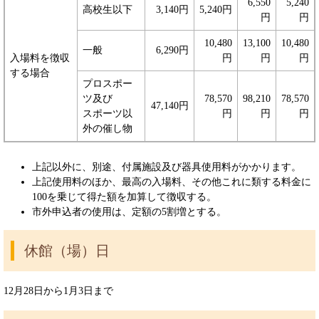
6,550
5,240
高校生以下
3,140円
5,240円
円
円
10,480
13,100
10,480
一般
6,290円
入場料を徴収
円
円
円
する場合
プロスポー
ツ及び
78,570
98,210
78,570
47,140円
スポーツ以
円
円
円
外の催し物
上記以外に、別途、付属施設及び器具使用料がかかります。
上記使用料のほか、最高の入場料、その他これに類する料金に
100を乗じて得た額を加算して徴収する。
市外申込者の使用は、定額の5割増とする。
休館（場）日
12月28日から1月3日まで