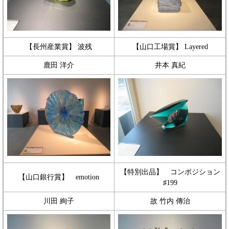
【長州産業賞】 波残
【山口工場賞】 Layered
鹿田 洋介
井本 真紀
【特別出品】 コンポジション
【山口銀行賞】 emotion
♯199
川田 絢子
故 竹内 傳治