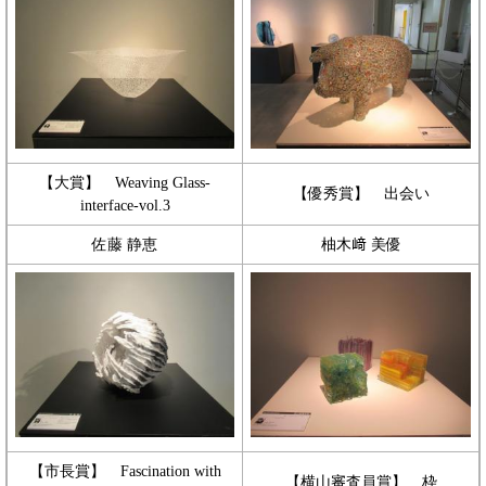
【大賞】 Weaving Glass-
【優秀賞】 出会い
interface-vol.3
佐藤 静恵
柚木﨑 美優
【市長賞】 Fascination with
【横山審査員賞】 枠