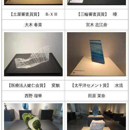
【土屋審査員賞】 R-ＸⅢ
【三輪審査員賞】 唖
大木 春菜
宮木 志江奈
【医療法人健仁会賞】 変貌
【太平洋セメント賞】 水流
西野 瑠華
田原 茉奈