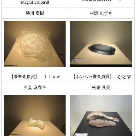
MagnificationⅦ
勝川 夏樹
村瀬 あずさ
【隈審査員賞】 ｆｌｏｗ
【ホンムラ審査員賞】 ひと雫
石見 麻衣子
松尾 具美