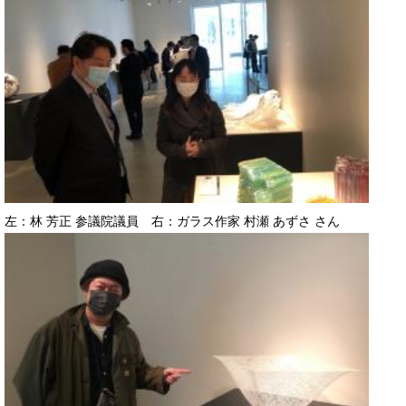
左：林 芳正 参議院議員 右：ガラス作家 村瀬 あずさ さん ​