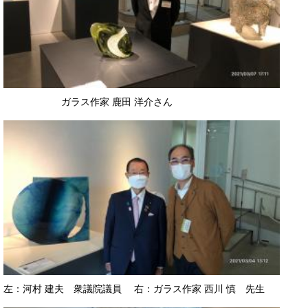
​ガラス作家 鹿田 洋介さん
左：河村 建夫 衆議院議員 右：ガラス作家 西川 慎 先生