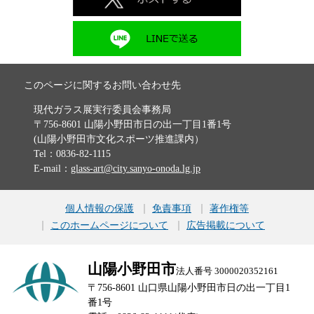
このページに関するお問い合わせ先
現代ガラス展実行委員会事務局
〒756-8601 山陽小野田市日の出一丁目1番1号
(山陽小野田市文化スポーツ推進課内）
Tel：0836-82-1115
E-mail：
glass-art@city.sanyo-onoda.lg.jp
個人情報の保護
免責事項
著作権等
このホームページについて
広告掲載について
山陽小野田市
法人番号 3000020352161
〒756-8601 山口県山陽小野田市日の出一丁目1
番1号