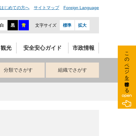
はじめての方へ
サイトマップ
Foreign Language
白
黒
青
文字サイズ
標準
拡大
・観光
安全安心ガイド
市政情報
このページを一時保存する
分類でさがす
組織でさがす