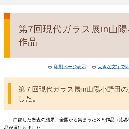
第7回現代ガラス展in山
作品
印刷ページ表示
大きな文字で
第７回現代ガラス展in山陽小野田
した。
白熱した審査の結果、全国から集まった８５作品（応募
品が選ばれました。