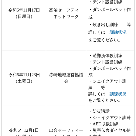
・テント設営訓練
・ダンボールベット作
令和6年11月17日
高泊セーフティー
（日曜日）
ネットワーク
成
・炊き出し訓練 等
詳しくは
訓練状況
をご覧ください。
・避難所体験訓練
​・テント設営訓練
・ダンボールベッド作
令和6年11月23日
赤崎地域運営協議
成
（土曜日）
会
・シェイクアウト訓
練 等
詳しくは
訓練状況
をご覧ください。
・防災講話
・シェイクアウト訓練
・AED取扱訓練
令和6年12月1日
出合セーフティー
・災害伝言ダイヤル使