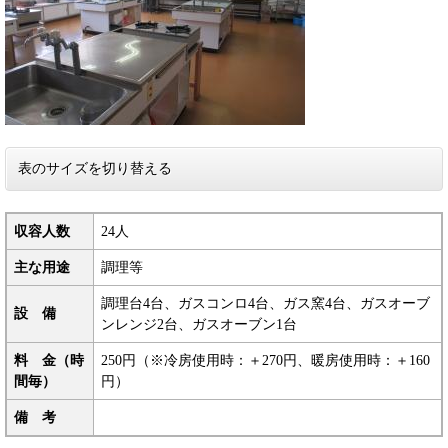
表のサイズを切り替える
収容人数
24人
主な用途
調理等
調理台4台、ガスコンロ4台、ガス窯4台、ガスオーブ
設 備
ンレンジ2台、ガスオーブン1台
料 金（時
250円（※冷房使用時：＋270円、暖房使用時：＋160
間毎）
円）
備 考