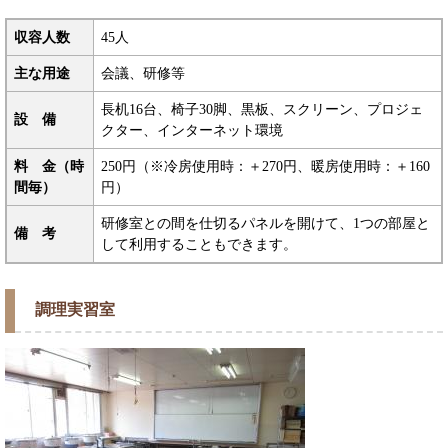
収容人数
45人
主な用途
会議、研修等
長机16台、椅子30脚、黒板、スクリーン、プロジェ
設 備
クター、インターネット環境
料 金（時
250円（※冷房使用時：＋270円、暖房使用時：＋160
間毎）
円）
研修室との間を仕切るパネルを開けて、1つの部屋と
備 考
して利用することもできます。
調理実習室