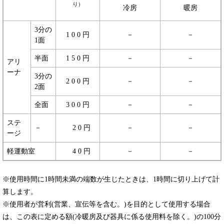
り）
冷房
暖房
3分の
1 0 0 円
－
－
1面
半面
1 5 0 円
－
－
アリ
ーナ
3分の
2 0 0 円
－
－
2面
全面
3 0 0 円
－
－
ステ
－
2 0 円
－
－
ージ
軽運動室
4 0 円
－
－
※使用時間に1時間未満の端数が生じたときは、1時間に切り上げて計
算します。
※使用者が営利(営業、宣伝等を含む。)を目的として使用する場合
は、この表に定める額(冷暖房及び器具に係る使用料を除く。)の100分