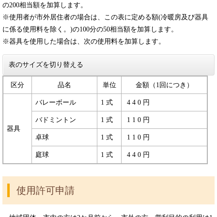
の200相当額を加算します。
※使用者が市外居住者の場合は、この表に定める額(冷暖房及び器具
に係る使用料を除く。)の100分の50相当額を加算します。
※器具を使用した場合は、次の使用料を加算します。
表のサイズを切り替える
区分
品名
単位
金額（1回につき）
バレーボール
1 式
4 4 0 円
バドミントン
1 式
1 1 0 円
器具
卓球
1 式
1 1 0 円
庭球
1 式
4 4 0 円
使用許可申請