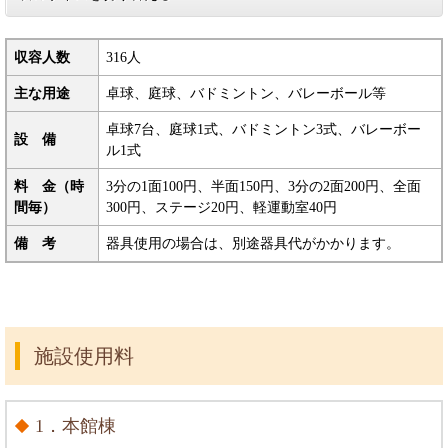
収容人数
316人
主な用途
卓球、庭球、バドミントン、バレーボール等
卓球7台、庭球1式、バドミントン3式、バレーボー
設 備
ル1式
料 金（時
3分の1面100円、半面150円、3分の2面200円、全面
間毎）
300円、ステージ20円、軽運動室40円
備 考
器具使用の場合は、別途器具代がかかります。
施設使用料
1．本館棟