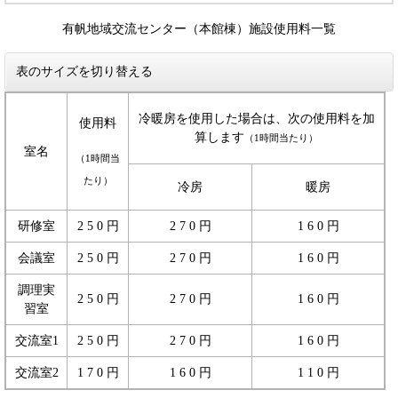
有帆地域交流センター（本館棟）施設使用料一覧
表のサイズを切り替える
冷暖房を使用した場合は、次の使用料を加
使用料
算します
（1時間当たり）
室名
（1時間当
たり）
冷房
暖房
研修室
2 5 0 円
2 7 0 円
1 6 0 円
会議室
2 5 0 円
2 7 0 円
1 6 0 円
調理実
2 5 0 円
2 7 0 円
1 6 0 円
習室
交流室1
2 5 0 円
2 7 0 円
1 6 0 円
交流室2
1 7 0 円
1 6 0 円
1 1 0 円