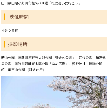
山口県山陽小野田市桜Spot８選「桜に会いに行こう」
映像時間
４分００秒
撮影場所
若山公園、厚狭川河畔寝太郎公園「砂金の公園」、江汐公園、須恵健
康公園、厚狭川河畔寝太郎公園「ゆめ広場」、熊野神社、厚陽公民
館、竜王山公園 （計８か所）