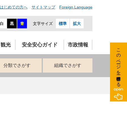
はじめての方へ
サイトマップ
Foreign Language
白
黒
青
文字サイズ
標準
拡大
・観光
安全安心ガイド
市政情報
このページを一時保存する
分類でさがす
組織でさがす