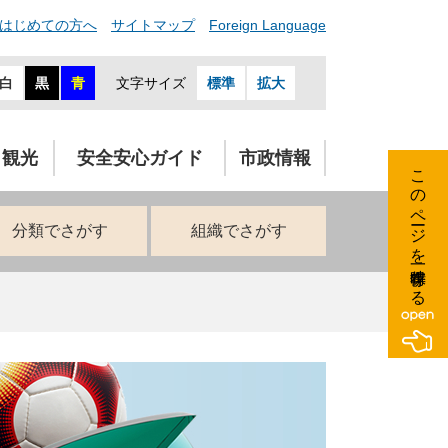
はじめての方へ
サイトマップ
Foreign Language
白
黒
青
文字サイズ
標準
拡大
・観光
安全安心ガイド
市政情報
このページを一時保存する
分類でさがす
組織でさがす