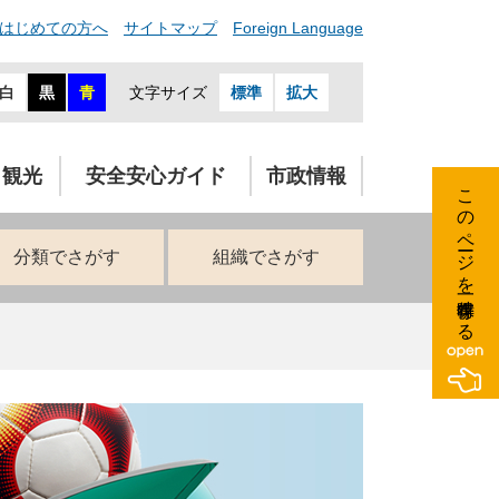
はじめての方へ
サイトマップ
Foreign Language
白
黒
青
文字サイズ
標準
拡大
・観光
安全安心ガイド
市政情報
このページを一時保存する
分類でさがす
組織でさがす