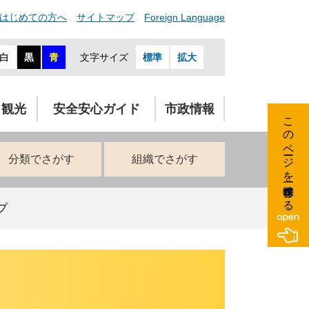
はじめての方へ
サイトマップ
Foreign Language
白
黒
青
文字サイズ
標準
拡大
・観光
安全安心ガイド
市政情報
このページを一時保存する
分類でさがす
組織でさがす
プ