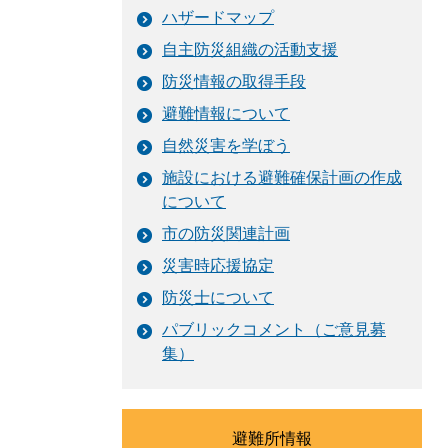
ハザードマップ
自主防災組織の活動支援
防災情報の取得手段
避難情報について
自然災害を学ぼう
施設における避難確保計画の作成
について
市の防災関連計画
災害時応援協定
防災士について
パブリックコメント（ご意見募
集）
避難所情報