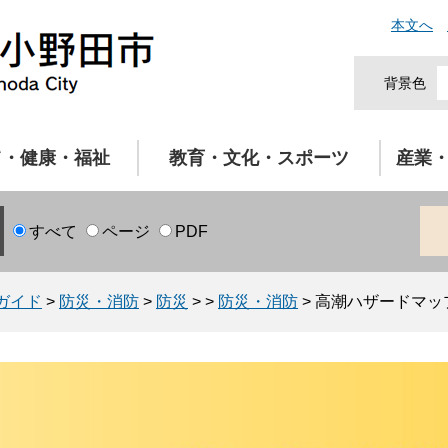
本文へ
背景色
て・健康・福祉
教育・文化・スポーツ
産業
すべて
ページ
PDF
ガイド
>
防災・消防
>
防災
>
>
防災・消防
>
高潮ハザードマッ