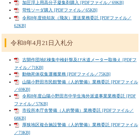
加圧浮上用高分子凝集剤購入 [PDFファイル／69KB]
苛性ソーダ購入 [PDFファイル／65KB]
令和8年度焼却灰（飛灰）運送業務委託 [PDFファイル／
62KB]
令和8年4月21日入札分
古開作団地E棟集中検針盤及び水道メーター取換え [PDFフ
ァイル／71KB]
動物死体収集運搬業務 [PDFファイル／75KB]
山陽小野田市民館警備（人的警備）業務委託 [PDFファイル
／69KB]
令和8年度山陽小野田市中学生海外派遣事業業務委託 [PDF
ファイル／57KB]
市役所本庁舎警備（人的警備）業務委託 [PDFファイル／
68KB]
厚狭地区複合施設警備（人的警備）業務委託 [PDFファイル
／73KB]