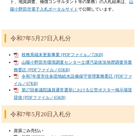
ト、地質調査、補償コンサルタント等の業務）の入札結果は、
山
陽小野田市電子入札ポータルサイト
で公開しています。
令和7年5月27日入札分
校務系端末更新事業 [PDFファイル／72KB]
山陽小野田市環境調査センター土壌汚染状況地歴調査等業
務委託 [PDFファイル／65KB]
令和7年度市住各団地給水設備保守管理業務委託 [PDFファ
イル／67KB]
第27回参議院議員通常選挙における公営ポスター掲示場賃
貸借 [PDFファイル／65KB]
令和7年5月20日入札分
資源ごみ売払い