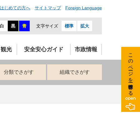
はじめての方へ
サイトマップ
Foreign Language
白
黒
青
文字サイズ
標準
拡大
・観光
安全安心ガイド
市政情報
このページを一時保存する
分類でさがす
組織でさがす