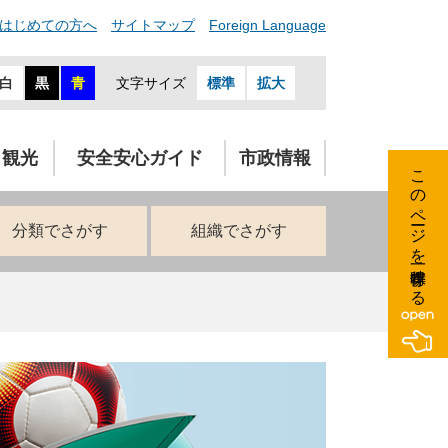
はじめての方へ
サイトマップ
Foreign Language
白
黒
青
文字サイズ
標準
拡大
・観光
安全安心ガイド
市政情報
このページを一時保存する
分類でさがす
組織でさがす