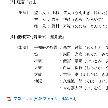
【3】狂言「盆山」
《出演》 盗 人 ： 上杉 啓太（うえすぎ けいた
主 人 ： 吉良 博靖（きら ひろやす）
後 見 ： 野村 万禄（のむら まんろ
【4】能(装束付舞囃子)「船弁慶」
《出演》 平知盛の怨霊 ： 森本 哲郎（もりもと 
笛 ： 森田 光次（もりた みつ
小鼓 ： 飯冨 章宏（いいとみ あき
大鼓 ： 白坂 保行（しらさか やす
太鼓 ： 吉谷 潔（よしたに きよ
地謡 ： 久保誠一郎（くぼ せいいち
： 今村嘉太郎（いまむら よし
プログラム [PDFファイル／4.33MB]