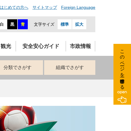
はじめての方へ
サイトマップ
Foreign Language
白
黒
青
文字サイズ
標準
拡大
・観光
安全安心ガイド
市政情報
このページを一時保存する
分類でさがす
組織でさがす