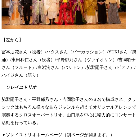
【左から】
冨本朋花さん（役者）/ハタスさん（パーカッション）/YUKIさん（舞
踊）/東田和仁さん（役者）/平野郁乃さん（ヴァイオリン）/吉岡歌子
さん（フルート）/白岩洵さん（バリトン）/脇淵陽子さん（ピアノ）/
ハイジさん（語り）
ソレイユトリオ
脇淵陽子さん・平野郁乃さん・吉岡歌子さんの３名で構成され、クラ
シックはもちろん様々な曲をジャンルを超えてオリジナルアレンジで
演奏するクロスオーバートリオ。山口県を中心に精力的にコンサート
活動を行っている。
▼ソレイユトリオホームページ（別ページが開きます。）