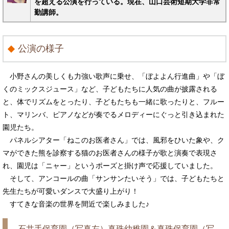
を超える公演を行っている。現在、山口芸術短期大学非常
勤講師。
公演の様子
小野さんの美しくも力強い歌声に乗せ、「ぼよよん行進曲」や「ぼ
くのミックスジュース」など、子どもたちに人気の曲が披露される
と、体でリズムをとったり、子どもたちも一緒に歌ったりと、フルー
ト、マリンバ、ピアノなどが奏でるメロディーにぐっと引き込まれた
園児たち。
パネルシアター「ねこのお医者さん」では、風邪をひいた象や、ク
マができた熊を診察する猫のお医者さんの様子が歌と演奏で表現さ
れ、園児は「ニャー」というポーズと掛け声で応援していました。
そして、アンコールの曲「サンサンたいそう」では、子どもたちと
先生たちが可愛いダンスで大盛り上がり！
すてきな音楽の世界を間近で楽しみました♪
石井手保育園（写真左）真珠幼稚園＆真珠保育園（写