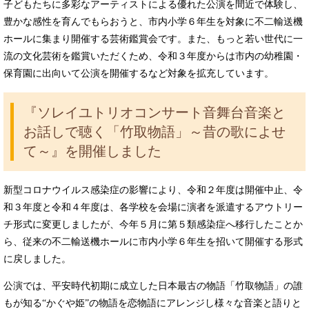
子どもたちに多彩なアーティストによる優れた公演を間近で体験し、
豊かな感性を育んでもらおうと、市内小学６年生を対象に不二輸送機
ホールに集まり開催する芸術鑑賞会です。また、もっと若い世代に一
流の文化芸術を鑑賞いただくため、令和３年度からは市内の幼稚園・
保育園に出向いて公演を開催するなど対象を拡充しています。
『ソレイユトリオコンサート音舞台音楽と
お話しで聴く「竹取物語」～昔の歌によせ
て～』を開催しました
新型コロナウイルス感染症の影響により、令和２年度は開催中止、令
和３年度と令和４年度は、各学校を会場に演者を派遣するアウトリー
チ形式に変更しましたが、今年５月に第５類感染症へ移行したことか
ら、従来の不二輸送機ホールに市内小学６年生を招いて開催する形式
に戻しました。
公演では、平安時代初期に成立した日本最古の物語「竹取物語」の誰
もが知る“かぐや姫”の物語を恋物語にアレンジし様々な音楽と語りと